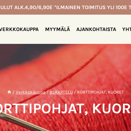
ULUT ALK.4,90/6,90E *ILMAINEN TOIMITUS YLI 100E T
VERKKOKAUPPA
MYYMÄLÄ
AJANKOHTAISTA
YH
/
Verkkokauppa
/
ASKARTELU
/
KORTTIPOHJAT, KUORET
RTTIPOHJAT, KUOR