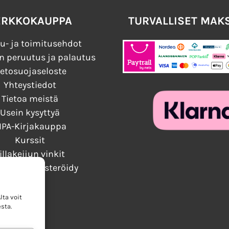
ERKKOKAUPPA
TURVALLISET MAK
u- ja toimitusehdot
n peruutus ja palautus
ietosuojaseloste
Yhteystiedot
Tietoa meistä
Usein kysyttyä
IPA-Kirjakauppa
Kurssit
illakeijun vinkit
audu / Rekisteröidy
ta voit
sta.