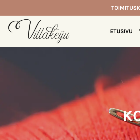
Siirry
TOIMITUSK
sisältöön
ETUSIVU
KO