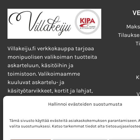
V
Maks
Tilaukse
T
Villakeiju.fi verkkokauppa tarjoaa
monipuolisen valikoiman tuotteita
askarteluun, käsitöihin ja
toimistoon. Valikoimaamme
K
kuuluvat askartelu- ja
käsityötarvikkeet, kortit ja lahjat,
V
kirjat, lelut ja pelit sekä taide- ja
Kirj
Hallinnoi evästeiden suostumusta
toimistotarvikkeet.
Tämä sivusto käyttää evästeitä asiakaskokemuksen parantamiseen. Al
valita suostumuksesi. Katso tarkemmat tiedot alta tietosuojaselostee