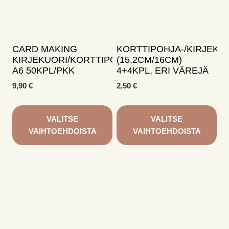
tehdä
tehdä
valinnat
valinnat
tuotteen
tuotteen
sivulla.
sivulla.
CARD MAKING
KORTTIPOHJA-/KIRJEKU
KIRJEKUORI/KORTTIPOHJAPAKKAUS
(15,2CM/16CM)
A6 50KPL/PKK
4+4KPL, ERI VÄREJÄ
9,90
€
2,50
€
VALITSE
VALITSE
VAIHTOEHDOISTA
VAIHTOEHDOISTA
Tällä
Tällä
tuotteella
tuotteella
on
on
useampi
useampi
muunnelma.
muunnelma.
Voit
Voit
tehdä
tehdä