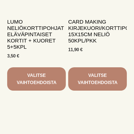
valinnat
tuotteen
sivulla.
LUMO
CARD MAKING
NELIÖKORTTIPOHJAT
KIRJEKUORI/KORTTIPO
ELÄVÄPINTAISET
15X15CM NELIÖ
KORTIT + KUORET
50KPL/PKK
5+5KPL
11,90
€
3,50
€
VALITSE
VALITSE
VAIHTOEHDOISTA
VAIHTOEHDOISTA
Tällä
Tällä
tuotteella
tuotteella
on
on
useampi
useampi
muunnelma.
muunnelma.
Voit
Voit