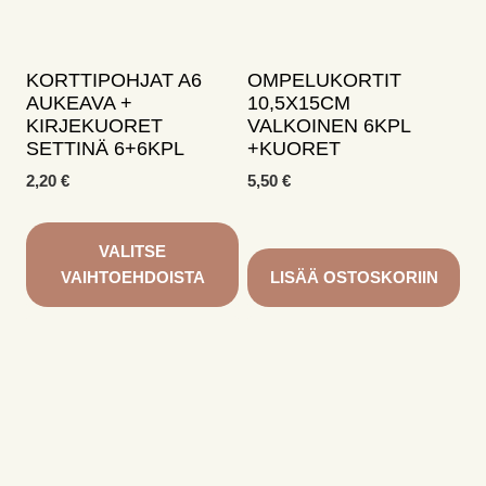
valinnat
valinnat
tuotteen
tuotteen
sivulla.
sivulla.
KORTTIPOHJAT A6
OMPELUKORTIT
AUKEAVA +
10,5X15CM
KIRJEKUORET
VALKOINEN 6KPL
SETTINÄ 6+6KPL
+KUORET
2,20
€
5,50
€
VALITSE
VAIHTOEHDOISTA
LISÄÄ OSTOSKORIIN
Tällä
tuotteella
on
useampi
muunnelma.
Voit
tehdä