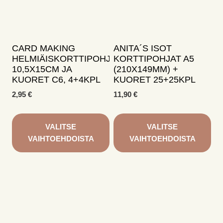
CARD MAKING
ANITA´S ISOT
HELMIÄISKORTTIPOHJAT
KORTTIPOHJAT A5
10,5X15CM JA
(210X149MM) +
KUORET C6, 4+4KPL
KUORET 25+25KPL
2,95
€
11,90
€
VALITSE
VALITSE
VAIHTOEHDOISTA
VAIHTOEHDOISTA
Tällä
Tällä
tuotteella
tuotteella
on
on
useampi
useampi
muunnelma.
muunnelma.
Voit
Voit