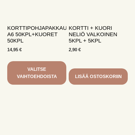
tehdä
tehdä
valinnat
valinnat
tuotteen
tuotteen
sivulla.
sivulla.
KORTTIPOHJAPAKKAUS
KORTTI + KUORI
A6 50KPL+KUORET
NELIÖ VALKOINEN
50KPL
5KPL + 5KPL
14,95
€
2,90
€
VALITSE
VAIHTOEHDOISTA
LISÄÄ OSTOSKORIIN
Tällä
tuotteella
on
useampi
muunnelma.
Voit
tehdä