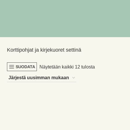
Korttipohjat ja kirjekuoret settinä
Sorted
Näytetään kaikki 12 tulosta
SUODATA
by
latest