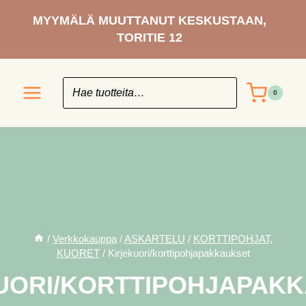
Siirry
MYYMÄLÄ MUUTTANUT KESKUSTAAN,
sisältöön
TORITIE 12
0
/
Verkkokauppa
/
ASKARTELU
/
KORTTIPOHJAT,
KUORET
/
Kirjekuori/korttipohjapakkaukset
UORI/KORTTIPOHJAPAK