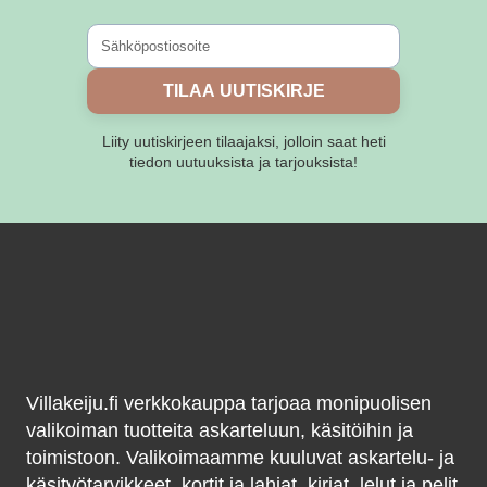
tuotteen
tuotteen
sivulla.
sivulla.
TILAA UUTISKIRJE
Liity uutiskirjeen tilaajaksi, jolloin saat heti
tiedon uutuuksista ja tarjouksista!
Villakeiju.fi verkkokauppa tarjoaa monipuolisen
valikoiman tuotteita askarteluun, käsitöihin ja
toimistoon. Valikoimaamme kuuluvat askartelu- ja
käsityötarvikkeet, kortit ja lahjat, kirjat, lelut ja pelit