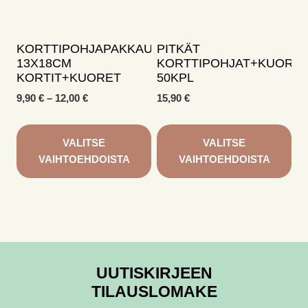
valinnat
tuotteen
sivulla.
KORTTIPOHJAPAKKAUS
PITKÄT
13X18CM
KORTTIPOHJAT+KUORE
KORTIT+KUORET
50KPL
Hintaluokka:
9,90
€
–
12,00
€
15,90
€
9,90 €
-
12,00 €
VALITSE
VALITSE
VAIHTOEHDOISTA
VAIHTOEHDOISTA
Tällä
Tällä
tuotteella
tuotteella
on
on
useampi
useampi
muunnelma.
muunnelma.
UUTISKIRJEEN
Voit
Voit
tehdä
tehdä
TILAUSLOMAKE
valinnat
valinnat