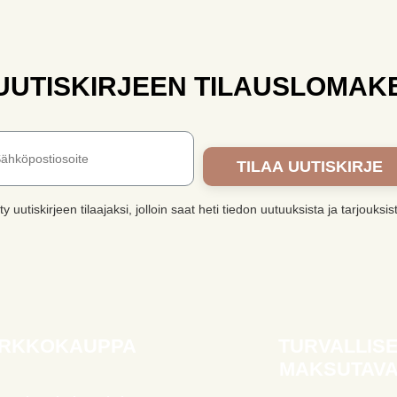
UUTISKIRJEEN TILAUSLOMAK
TILAA UUTISKIRJE
ity uutiskirjeen tilaajaksi, jolloin saat heti tiedon uutuuksista ja tarjouksis
RKKOKAUPPA
TURVALLIS
MAKSUTAVA