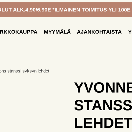
UT ALK.4,90/6,90E *ILMAINEN TOIMITUS YLI 100E
ERKKOKAUPPA
MYYMÄLÄ
AJANKOHTAISTA
Y
ons stanssi syksyn lehdet
YVONNE
STANSS
LEHDE