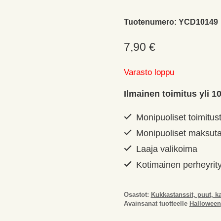
Tuotenumero:
YCD10149
7,90
€
Varasto loppu
Ilmainen toimitus yli 10
Monipuoliset toimitus
Monipuoliset maksuta
Laaja valikoima
Kotimainen perheyrit
Osastot:
Kukkastanssit, puut, ka
Avainsanat tuotteelle
Halloween