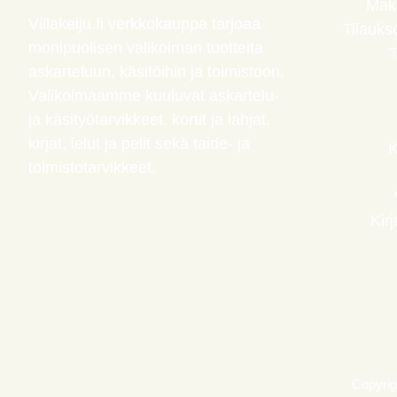
Maks
Villakeiju.fi verkkokauppa tarjoaa
Tilauks
monipuolisen valikoiman tuotteita
T
askarteluun, käsitöihin ja toimistoon.
Valikoimaamme kuuluvat askartelu-
ja käsityötarvikkeet, kortit ja lahjat,
kirjat, lelut ja pelit sekä taide- ja
K
toimistotarvikkeet.
Kir
Copyrig