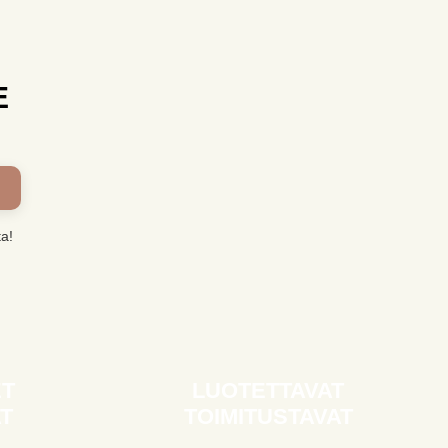
E
ta!
ET
LUOTETTAVAT
T
TOIMITUSTAVAT