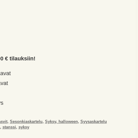
0 € tilauksiin!
tavat
vat
ys
svit
,
Sesonkiaskartelu
,
Syksy, halloween
,
Syysaskartelu
,
stanssi
,
syksy