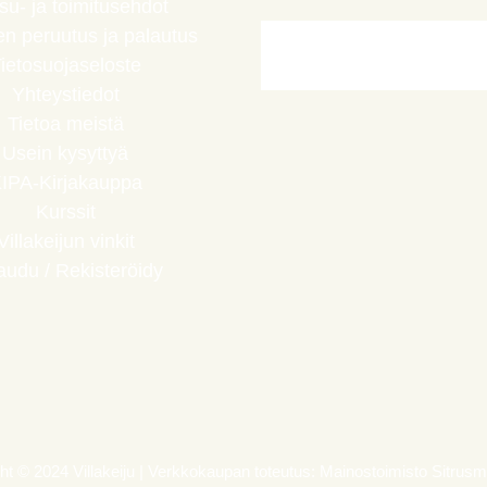
u- ja toimitusehdot
en peruutus ja palautus
ietosuojaseloste
Yhteystiedot
Tietoa meistä
Usein kysyttyä
IPA-Kirjakauppa
Kurssit
Villakeijun vinkit
jaudu / Rekisteröidy
ht © 2024 Villakeiju | Verkkokaupan toteutus:
Mainostoimisto Sitrus