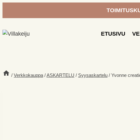
Siirry
TOIMITUSKUL
sisältöön
ETUSIVU
V
/
Verkkokauppa
/
ASKARTELU
/
Syysaskartelu
/
Yvonne creati