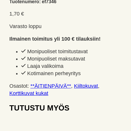
Tuotenumero:
ef7346
1,70
€
Varasto loppu
Ilmainen toimitus yli 100 € tilauksiin!
Monipuoliset toimitustavat
Monipuoliset maksutavat
Laaja valikoima
Kotimainen perheyritys
Osastot:
**ÄITIENPÄIVÄ**
,
Kiiltokuvat
,
Korttikuvat kukat
TUTUSTU MYÖS