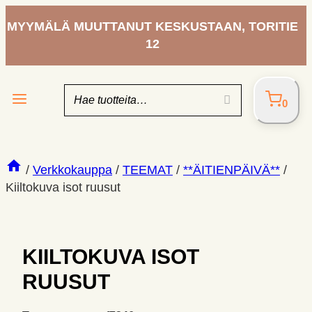
Siirry
MYYMÄLÄ MUUTTANUT KESKUSTAAN, TORITIE
sisältöön
12
0
/
Verkkokauppa
/
TEEMAT
/
**ÄITIENPÄIVÄ**
/
Kiiltokuva isot ruusut
KIILTOKUVA ISOT
RUUSUT