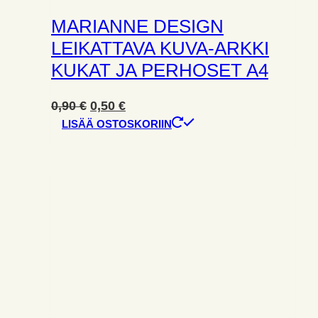
MARIANNE DESIGN
LEIKATTAVA KUVA-ARKKI
KUKAT JA PERHOSET A4
Alkuperäinen
Nykyinen
0,90
€
0,50
€
hinta
hinta
LISÄÄ OSTOSKORIIN
oli:
on:
0,90 €.
0,50 €.