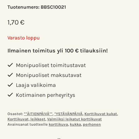
Tuotenumero:
BBSC10021
1,70
€
Varasto loppu
Ilmainen toimitus yli 100 € tilauksiin!
Monipuoliset toimitustavat
Monipuoliset maksutavat
Laaja valikoima
Kotimainen perheyritys
Osastot:
**ÄITIENPÄIVÄ**
,
*YSTÄVÄNPÄIVÄ
,
Korttikuvat kukat
,
Korttikuvat, leikkeet
,
Valmiiksi leikatut korttikuvat
Avainsanat tuotteelle
korttikuva
,
kukka
,
perhonen