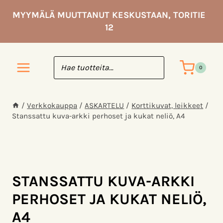
Siirry
MYYMÄLÄ MUUTTANUT KESKUSTAAN, TORITIE
sisältöön
12
0
/
Verkkokauppa
/
ASKARTELU
/
Korttikuvat, leikkeet
/
Stanssattu kuva-arkki perhoset ja kukat neliö, A4
STANSSATTU KUVA-ARKKI
PERHOSET JA KUKAT NELIÖ,
A4