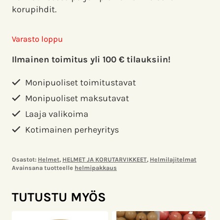
korupihdit.
Varasto loppu
Ilmainen toimitus yli 100 € tilauksiin!
Monipuoliset toimitustavat
Monipuoliset maksutavat
Laaja valikoima
Kotimainen perheyritys
Osastot:
Helmet
,
HELMET JA KORUTARVIKKEET
,
Helmilajitelmat
Avainsana tuotteelle
helmipakkaus
TUTUSTU MYÖS