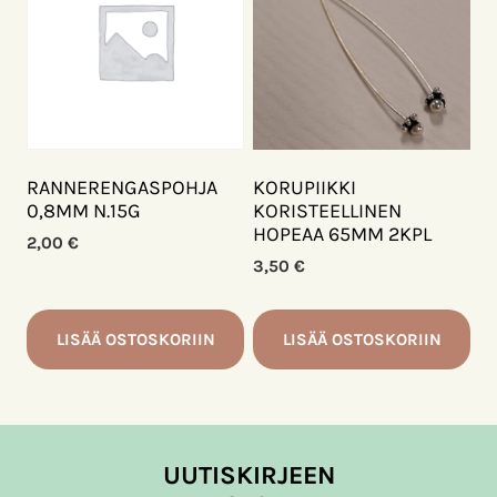
useampi
muunnelma.
Voit
tehdä
valinnat
tuotteen
sivulla.
RANNERENGASPOHJA
KORUPIIKKI
0,8MM N.15G
KORISTEELLINEN
HOPEAA 65MM 2KPL
2,00
€
3,50
€
LISÄÄ OSTOSKORIIN
LISÄÄ OSTOSKORIIN
UUTISKIRJEEN