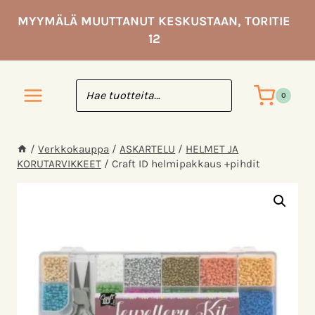
Siirry
MYYMÄLÄ MUUTTANUT KESKUSTAAN, TORITIE
sisältöön
12
0
/
Verkkokauppa
/
ASKARTELU
/
HELMET JA
KORUTARVIKKEET
/
Craft ID helmipakkaus +pihdit