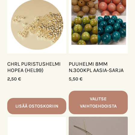
CHRL PURISTUSHELMI
PUUHELMI 8MM
HOPEA (HEL99)
N.300KPL AASIA-SARJA
2,50
€
5,50
€
VALITSE
LISÄÄ OSTOSKORIIN
VAIHTOEHDOISTA
Tällä
tuotteella
on