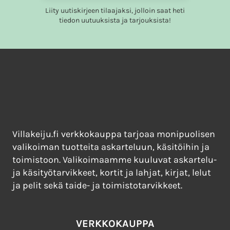
Liity uutiskirjeen tilaajaksi, jolloin saat heti
tiedon uutuuksista ja tarjouksista!
Villakeiju.fi verkkokauppa tarjoaa monipuolisen
valikoiman tuotteita askarteluun, käsitöihin ja
toimistoon. Valikoimaamme kuuluvat askartelu-
ja käsityötarvikkeet, kortit ja lahjat, kirjat, lelut
ja pelit sekä taide- ja toimistotarvikkeet.
VERKKOKAUPPA