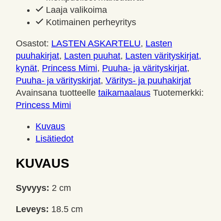
Laaja valikoima
Kotimainen perheyritys
Osastot:
LASTEN ASKARTELU
,
Lasten
puuhakirjat
,
Lasten puuhat
,
Lasten värityskirjat,
kynät
,
Princess Mimi
,
Puuha- ja värityskirjat
,
Puuha- ja värityskirjat
,
Väritys- ja puuhakirjat
Avainsana tuotteelle
taikamaalaus
Tuotemerkki:
Princess Mimi
Kuvaus
Lisätiedot
KUVAUS
Syvyys:
2 cm
Leveys:
18.5 cm