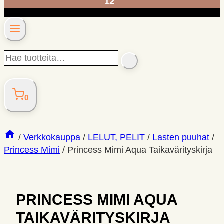
12
Hae
SEARCH
tuotteita…
0
/
Verkkokauppa
/
LELUT, PELIT
/
Lasten puuhat
/
Princess Mimi
/
Princess Mimi Aqua Taikavärityskirja
PRINCESS MIMI AQUA
TAIKAVÄRITYSKIRJA