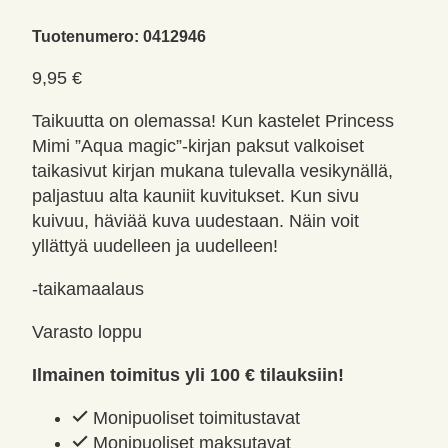
Tuotenumero:
0412946
9,95
€
Taikuutta on olemassa! Kun kastelet Princess
Mimi ”Aqua magic”-kirjan paksut valkoiset
taikasivut kirjan mukana tulevalla vesikynällä,
paljastuu alta kauniit kuvitukset. Kun sivu
kuivuu, häviää kuva uudestaan. Näin voit
yllättyä uudelleen ja uudelleen!
-taikamaalaus
Varasto loppu
Ilmainen toimitus yli 100 € tilauksiin!
Monipuoliset toimitustavat
Monipuoliset maksutavat