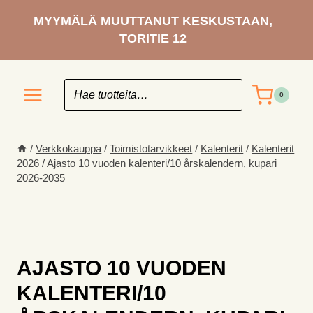
Siirry
MYYMÄLÄ MUUTTANUT KESKUSTAAN,
sisältöön
TORITIE 12
0
/
Verkkokauppa
/
Toimisto­tarvikkeet
/
Kalenterit
/
Kalenterit
2026
/
Ajasto 10 vuoden kalenteri/10 årskalendern, kupari
2026-2035
AJASTO 10 VUODEN
KALENTERI/10