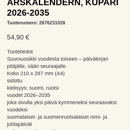
ÅRSKALENDERN, KUPARI
2026-2035
Tuotenumero:
2676231026
54,90
€
Tuotetiedot
Suursuosikki vuodesta toiseen – päiväkirjan
pitäjälle, sään seuraajalle.
Koko 210 x 297 mm (A4)
sidottu
kielisyys: suomi, ruotsi
vuodet 2026–2035
joka sivulla yksi päivä kymmeneksi seuraavaksi
vuodeksi
suomalaiset- ja suomenruotsalaiset nimi- ja
juhlapäivät