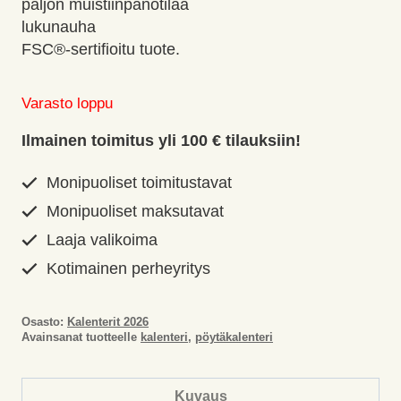
paljon muistiinpanotilaa
lukunauha
FSC®-sertifioitu tuote.
Varasto loppu
Ilmainen toimitus yli 100 € tilauksiin!
Monipuoliset toimitustavat
Monipuoliset maksutavat
Laaja valikoima
Kotimainen perheyritys
Osasto:
Kalenterit 2026
Avainsanat tuotteelle
kalenteri
,
pöytäkalenteri
Kuvaus