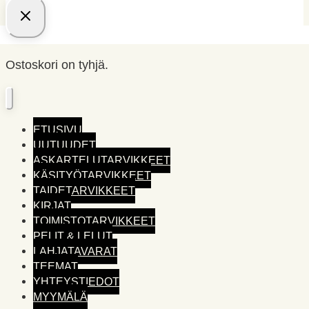
Ostoskori on tyhjä.
ETUSIVU
UUTUUDET
ASKARTELUTARVIKKEET
KÄSITYÖTARVIKKEET
TAIDETARVIKKEET
KIRJAT
TOIMISTO­TARVIKKEET
PELIT & LELUT
LAHJATAVARAT
TEEMAT
YHTEYSTIEDOT
MYYMÄLÄ