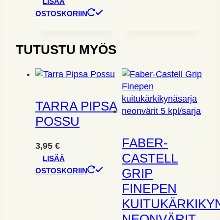
LISÄÄ
on
OSTOSKORIIN
useampi
muunnelma.
Voit
TUTUSTU MYÖS
tehdä
valinnat
tuotteen
sivulla.
TARRA PIPSA
POSSU
FABER-
3,95
€
CASTELL
LISÄÄ
GRIP
OSTOSKORIIN
FINEPEN
KUITUKÄRKIKY
NEONVÄRIT