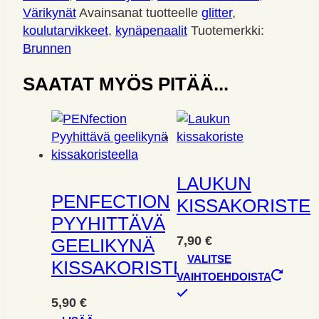
Värikynät
Avainsanat tuotteelle
glitter
,
koulutarvikkeet
,
kynäpenaalit
Tuotemerkki:
Brunnen
SAATAT MYÖS PITÄÄ...
LAUKUN
PENFECTION
KISSAKORISTE
PYYHITTÄVÄ
7,90
€
GEELIKYNÄ
VALITSE
KISSAKORISTEELLA
VAIHTOEHDOISTA
Tällä
5,90
€
tuotteella