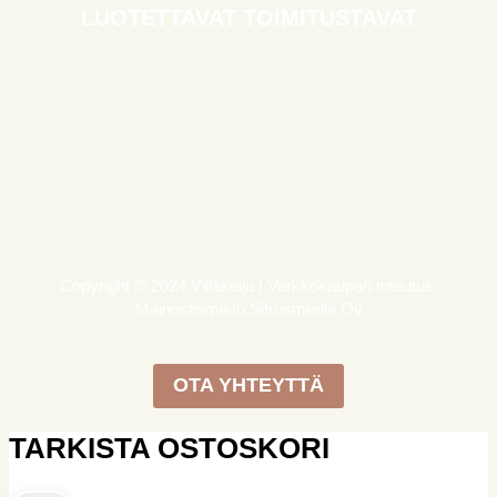
LUOTETTAVAT TOIMITUSTAVAT
Copyright © 2024 Villakeiju | Verkkokaupan toteutus:
Mainostoimisto Sitrusmedia Oy
OTA YHTEYTTÄ
TARKISTA OSTOSKORI