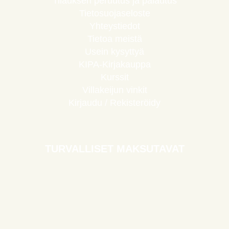
Tilauksen peruutus ja palautus
Tietosuojaseloste
Yhteystiedot
Tietoa meistä
Usein kysyttyä
KIPA-Kirjakauppa
Kurssit
Villakeijun vinkit
Kirjaudu / Rekisteröidy
TURVALLISET MAKSUTAVAT