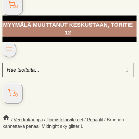
0
MYYMÄLÄ MUUTTANUT KESKUSTAAN, TORITIE
12
0
/
Verkkokauppa
/
Toimisto­tarvikkeet
/
Penaalit
/
Brunnen
kannettava penaali Midnight sky glitter L