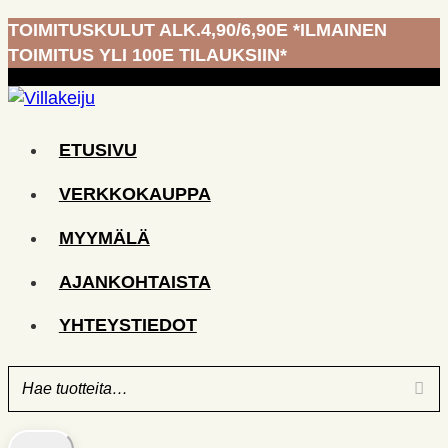
Siirry
TOIMITUSKULUT ALK.4,90/6,90E *ILMAINEN
sisältöön
TOIMITUS YLI 100E TILAUKSIIN*
ETUSIVU
VERKKOKAUPPA
MYYMÄLÄ
AJANKOHTAISTA
YHTEYSTIEDOT