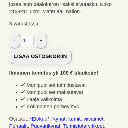
jossa ison päälokeron lisäksi sivutasku. Koko
21x8x11,5cm. Materiaali nailon.
3 varastossa
Brunnen
kannettava
penaali
LISÄÄ OSTOSKORIIN
Midnight
sky
glitter
Ilmainen toimitus yli 100 € tilauksiin!
L
Monipuoliset toimitustavat
määrä
Monipuoliset maksutavat
Laaja valikoima
Kotimainen perheyritys
Osastot:
*Elokuu*
,
Kynät, kumit, viivaimet
,
Penaalit
,
Puuvärikynät
,
Toimisto­tarvikkeet
,