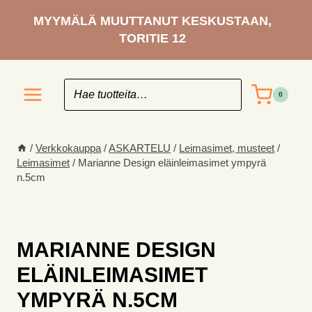
Siirry
MYYMÄLÄ MUUTTANUT KESKUSTAAN,
sisältöön
TORITIE 12
0
/
Verkkokauppa
/
ASKARTELU
/
Leimasimet, musteet
/
Leimasimet
/
Marianne Design eläinleimasimet ympyrä
n.5cm
MARIANNE DESIGN
ELÄINLEIMASIMET
YMPYRÄ N.5CM