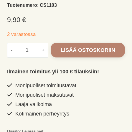
Tuotenumero:
CS1103
9,90
€
2 varastossa
Marianne
LISÄÄ OSTOSKORIIN
Design
eläinleimasimet
ympyrä
Ilmainen toimitus yli 100 € tilauksiin!
n.5cm
määrä
Monipuoliset toimitustavat
Monipuoliset maksutavat
Laaja valikoima
Kotimainen perheyritys
Osasto:
Leimasimet