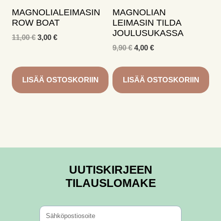
MAGNOLIALEIMASIN
MAGNOLIAN
ROW BOAT
LEIMASIN TILDA
JOULUSUKASSA
Alkuperäinen
Nykyinen
11,00
€
3,00
€
hinta
hinta
Alkuperäinen
Nykyinen
9,90
€
4,00
€
oli:
on:
hinta
hinta
11,00 €.
3,00 €.
oli:
on:
9,90 €.
4,00 €.
LISÄÄ OSTOSKORIIN
LISÄÄ OSTOSKORIIN
UUTISKIRJEEN
TILAUSLOMAKE