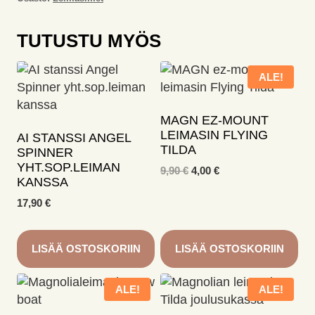
TUTUSTU MYÖS
ALE!
MAGN EZ-MOUNT
LEIMASIN FLYING
AI STANSSI ANGEL
TILDA
SPINNER
YHT.SOP.LEIMAN
Alkuperäinen
Nykyinen
9,90
€
4,00
€
KANSSA
hinta
hinta
oli:
on:
17,90
€
9,90 €.
4,00 €.
LISÄÄ OSTOSKORIIN
LISÄÄ OSTOSKORIIN
ALE!
ALE!