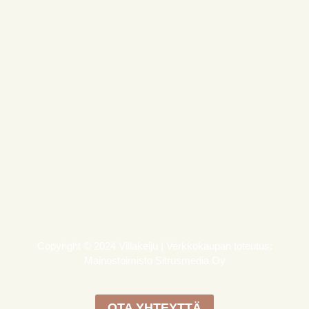
Copyright © 2024 Villakeiju | Verkkokaupan toteutus:
Mainostoimisto Sitrusmedia Oy
OTA YHTEYTTÄ