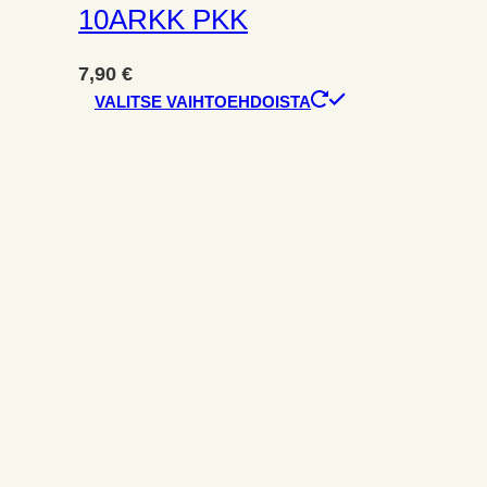
10ARKK PKK
7,90
€
Tällä
VALITSE VAIHTOEHDOISTA
tuotteella
on
useampi
muunnelma.
Voit
tehdä
valinnat
tuotteen
sivulla.