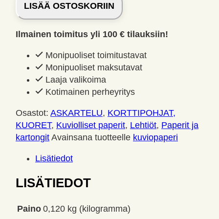
LISÄÄ OSTOSKORIIN
Favourites
–
Ilmainen toimitus yli 100 € tilauksiin!
Buttercup
paperilehtiö
Monipuoliset toimitustavat
15
Monipuoliset maksutavat
x
Laaja valikoima
15
Kotimainen perheyritys
cm
määrä
Osastot:
ASKARTELU
,
KORTTIPOHJAT,
KUORET
,
Kuviolliset paperit
,
Lehtiöt
,
Paperit ja
kartongit
Avainsana tuotteelle
kuviopaperi
Lisätiedot
LISÄTIEDOT
Paino
0,120 kg (kilogramma)