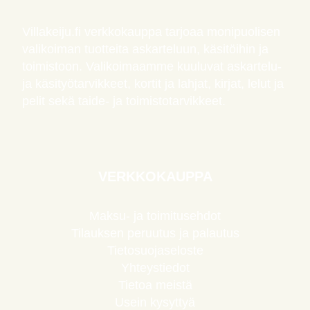
Villakeiju.fi verkkokauppa tarjoaa monipuolisen
valikoiman tuotteita askarteluun, käsitöihin ja
toimistoon. Valikoimaamme kuuluvat askartelu-
ja käsityötarvikkeet, kortit ja lahjat, kirjat, lelut ja
pelit sekä taide- ja toimistotarvikkeet.
VERKKOKAUPPA
Maksu- ja toimitusehdot
Tilauksen peruutus ja palautus
Tietosuojaseloste
Yhteystiedot
Tietoa meistä
Usein kysyttyä