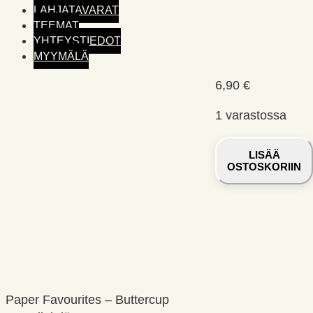
LAHJATAVARAT
TEEMAT
YHTEYSTIEDOT
MYYMÄLÄ
6,90
€
1 varastossa
Paper
LISÄÄ
Favourites
OSTOSKORIIN
–
Buttercup
paperilehtiö
15
x
15
cm
Paper Favourites – Buttercup
määrä