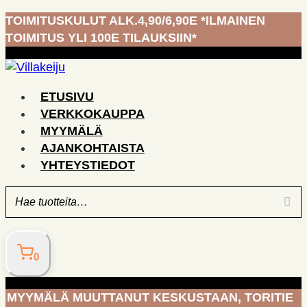
Siirry
TOIMITUSKULUT ALK.4,90/6,90E *ILMAINEN
sisältöön
TOIMITUS YLI 100E TILAUKSIIN*
ETUSIVU
VERKKOKAUPPA
MYYMÄLÄ
AJANKOHTAISTA
YHTEYSTIEDOT
0
MYYMÄLÄ MUUTTANUT KESKUSTAAN, TORITIE