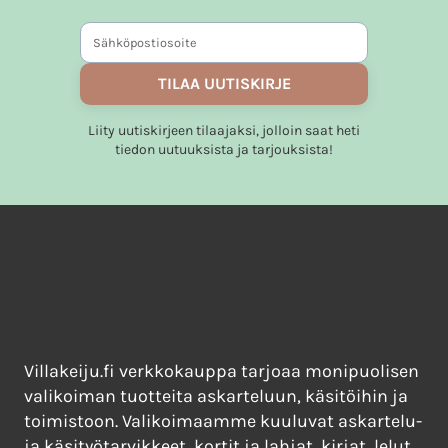
TILAA UUTISKIRJE
Liity uutiskirjeen tilaajaksi, jolloin saat heti
tiedon uutuuksista ja tarjouksista!
Villakeiju.fi verkkokauppa tarjoaa monipuolisen
valikoiman tuotteita askarteluun, käsitöihin ja
toimistoon. Valikoimaamme kuuluvat askartelu-
ja käsityötarvikkeet, kortit ja lahjat, kirjat, lelut