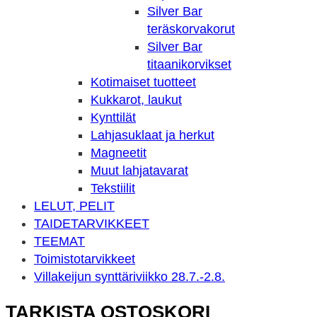
Silver Bar
teräskorvakorut
Silver Bar
titaanikorvikset
Kotimaiset tuotteet
Kukkarot, laukut
Kynttilät
Lahjasuklaat ja herkut
Magneetit
Muut lahjatavarat
Tekstiilit
LELUT, PELIT
TAIDE­TARVIKKEET
TEEMAT
Toimisto­tarvikkeet
Villakeijun synttäriviikko 28.7.-2.8.
TARKISTA OSTOSKORI