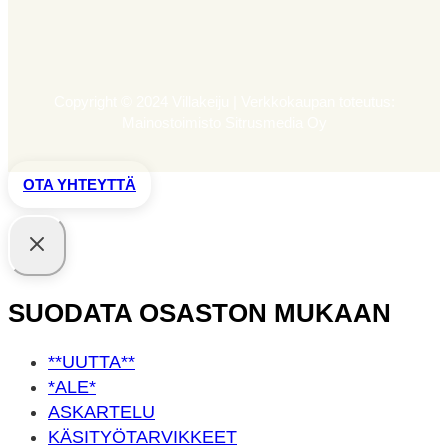
Copyright © 2024 Villakeiju | Verkkokaupan toteutus:
Mainostoimisto Sitrusmedia Oy
OTA YHTEYTTÄ
SUODATA OSASTON MUKAAN
**UUTTA**
*ALE*
ASKARTELU
KÄSITYÖ­TARVIKKEET