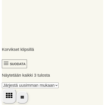
Korvikset klipsillä
SUODATA
Sorted
Näytetään kaikki 3 tulosta
by
latest