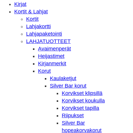
Kirjat
Kortit & Lahjat
Kortit
Lahjakortti
Lahjapaketointi
LAHJATUOTTEET
Avaimenperät
Heijastimet
Kirjanmerkit
Korut
Kaulaketjut
Silver Bar korut
Korvikset klipsillä
Korvikset koukulla
Korvikset tapilla
Riipukset
Silver Bar
hopeakorvakorut