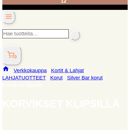
12
Hae
SEARCH
tuotteita…
0
/
Verkkokauppa
/
Kortit & Lahjat
/
LAHJATUOTTEET
/
Korut
/
Silver Bar korut
/
Korvikset klipsillä
KORVIKSET KLIPSILLÄ