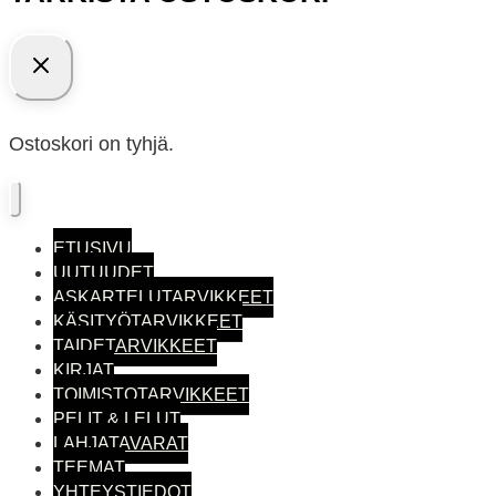
Ostoskori on tyhjä.
ETUSIVU
UUTUUDET
ASKARTELUTARVIKKEET
KÄSITYÖTARVIKKEET
TAIDETARVIKKEET
KIRJAT
TOIMISTO­TARVIKKEET
PELIT & LELUT
LAHJATAVARAT
TEEMAT
YHTEYSTIEDOT