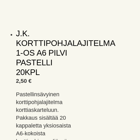
J.K.
KORTTIPOHJALAJITELMA
1-OS A6 PILVI
PASTELLI
20KPL
2,50
€
Pastellinsävyinen
korttipohjalajitelma
korttiaskarteluun.
Pakkaus sisältää 20
kappaletta yksiosaista
A6-kokoista