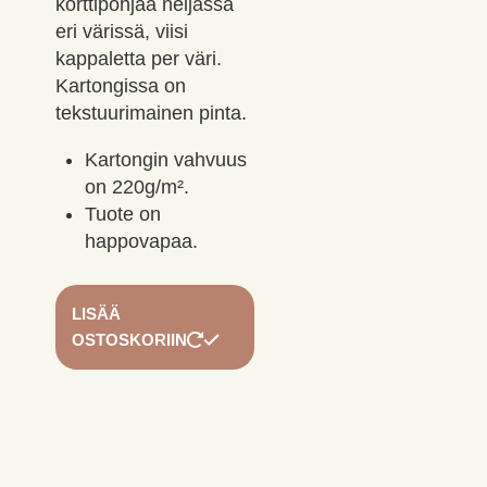
korttipohjaa neljässä
eri värissä, viisi
kappaletta per väri.
Kartongissa on
tekstuurimainen pinta.
Kartongin vahvuus
on 220g/m².
Tuote on
happovapaa.
LISÄÄ
OSTOSKORIIN