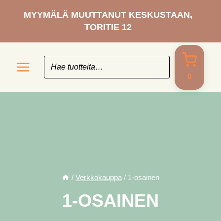
Siirry
MYYMÄLÄ MUUTTANUT KESKUSTAAN,
sisältöön
TORITIE 12
0
/
Verkkokauppa
/
1-osainen
1-OSAINEN