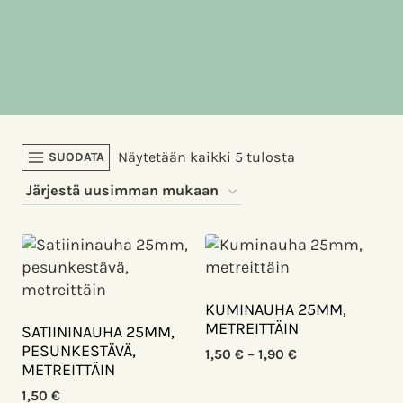
Sorted
Näytetään kaikki 5 tulosta
SUODATA
by
latest
KUMINAUHA 25MM,
METREITTÄIN
SATIININAUHA 25MM,
PESUNKESTÄVÄ,
Hintaluokka:
1,50
€
–
1,90
€
METREITTÄIN
1,50 €
-
1,50
€