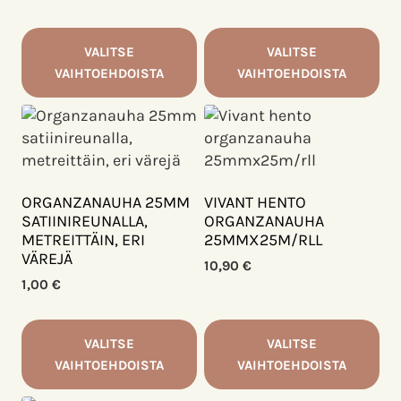
1,90 €
VALITSE
VALITSE
VAIHTOEHDOISTA
VAIHTOEHDOISTA
Tällä
Tällä
tuotteella
tuotteella
on
on
useampi
useampi
muunnelma.
muunnelma.
ORGANZANAUHA 25MM
VIVANT HENTO
Voit
Voit
SATIINIREUNALLA,
ORGANZANAUHA
METREITTÄIN, ERI
25MMX25M/RLL
tehdä
tehdä
VÄREJÄ
valinnat
valinnat
10,90
€
tuotteen
1,00
€
tuotteen
sivulla.
sivulla.
VALITSE
VALITSE
VAIHTOEHDOISTA
VAIHTOEHDOISTA
Tällä
Tällä