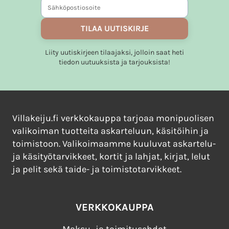
tehdä
valinnat
tuotteen
TILAA UUTISKIRJE
sivulla.
Liity uutiskirjeen tilaajaksi, jolloin saat heti
tiedon uutuuksista ja tarjouksista!
Villakeiju.fi verkkokauppa tarjoaa monipuolisen
valikoiman tuotteita askarteluun, käsitöihin ja
toimistoon. Valikoimaamme kuuluvat askartelu-
ja käsityötarvikkeet, kortit ja lahjat, kirjat, lelut
ja pelit sekä taide- ja toimistotarvikkeet.
VERKKOKAUPPA