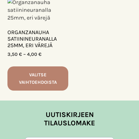
tuotteella
tuotteella
on
on
useampi
useampi
muunnelma.
muunnelma.
ORGANZANAUHA
Voit
Voit
SATIININEURANALLA
25MM, ERI VÄREJÄ
tehdä
tehdä
valinnat
valinnat
Hintaluokka:
3,50
€
–
4,00
€
3,50 €
tuotteen
tuotteen
-
sivulla.
sivulla.
4,00 €
VALITSE
VAIHTOEHDOISTA
Tällä
tuotteella
on
UUTISKIRJEEN
useampi
TILAUSLOMAKE
muunnelma.
Voit