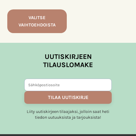
0,90 €
-
1,00 €
VALITSE
VAIHTOEHDOISTA
Tällä
tuotteella
on
UUTISKIRJEEN
useampi
TILAUSLOMAKE
muunnelma.
Voit
tehdä
valinnat
tuotteen
TILAA UUTISKIRJE
sivulla.
Liity uutiskirjeen tilaajaksi, jolloin saat heti
tiedon uutuuksista ja tarjouksista!