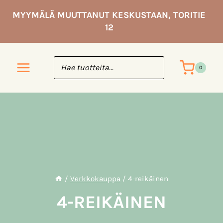
Siirry
MYYMÄLÄ MUUTTANUT KESKUSTAAN, TORITIE
sisältöön
12
0
/
Verkkokauppa
/
4-reikäinen
4-REIKÄINEN