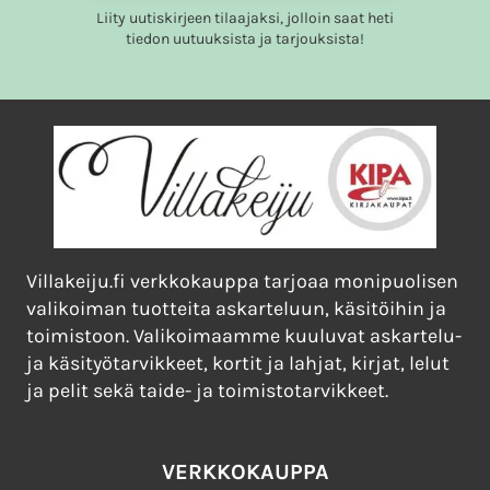
Liity uutiskirjeen tilaajaksi, jolloin saat heti
tiedon uutuuksista ja tarjouksista!
Villakeiju.fi verkkokauppa tarjoaa monipuolisen
valikoiman tuotteita askarteluun, käsitöihin ja
toimistoon. Valikoimaamme kuuluvat askartelu-
ja käsityötarvikkeet, kortit ja lahjat, kirjat, lelut
ja pelit sekä taide- ja toimistotarvikkeet.
VERKKOKAUPPA