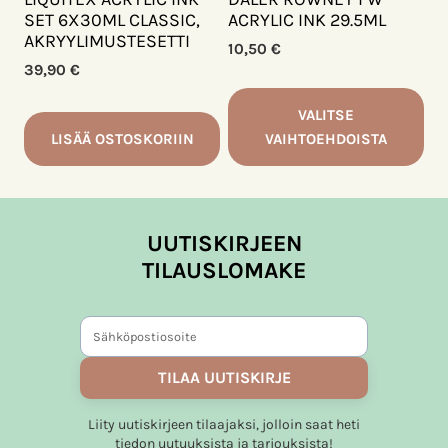
SET 6X30ML CLASSIC,
ACRYLIC INK 29.5ML
AKRYYLIMUSTESETTI
10,50
€
39,90
€
VALITSE
LISÄÄ OSTOSKORIIN
VAIHTOEHDOISTA
Tällä
tuotteella
on
UUTISKIRJEEN
useampi
TILAUSLOMAKE
muunnelma.
Voit
tehdä
valinnat
tuotteen
TILAA UUTISKIRJE
sivulla.
Liity uutiskirjeen tilaajaksi, jolloin saat heti
tiedon uutuuksista ja tarjouksista!