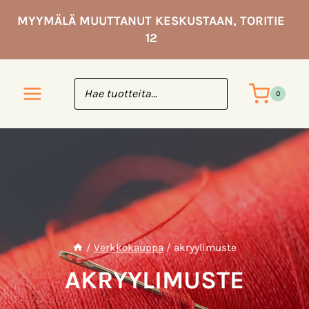
Siirry
MYYMÄLÄ MUUTTANUT KESKUSTAAN, TORITIE
sisältöön
12
0
/
Verkkokauppa
/
akryylimuste
AKRYYLIMUSTE