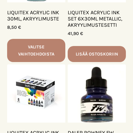
LIQUITEX ACRYLIC INK
LIQUITEX ACRYLIC INK
30ML, AKRYYLIMUSTE
SET 6X30ML METALLIC,
AKRYYLIMUSTESETTI
8,50
€
41,90
€
VALITSE
VAIHTOEHDOISTA
LISÄÄ OSTOSKORIIN
Tällä
tuotteella
on
useampi
muunnelma.
Voit
tehdä
valinnat
tuotteen
sivulla.
LIQUITEX ACRYLIC INK
DALER ROWNEY FW