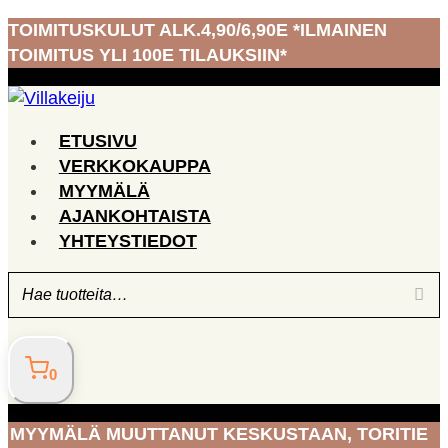
Siirry
TOIMITUSKULUT ALK.4,90/6,90E *ILMAINEN
sisältöön
TOIMITUS YLI 100E TILAUKSIIN*
ETUSIVU
VERKKOKAUPPA
MYYMÄLÄ
AJANKOHTAISTA
YHTEYSTIEDOT
0
MYYMÄLÄ MUUTTANUT KESKUSTAAN, TORITIE