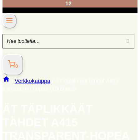
12
0
/
Verkkokauppa
/
ÄT täplikkäät tähdet A415
transparent-hopea (19tähteä)
ÄT TÄPLIKKÄÄT
TÄHDET A415
TRANSPARENT-HOPEA