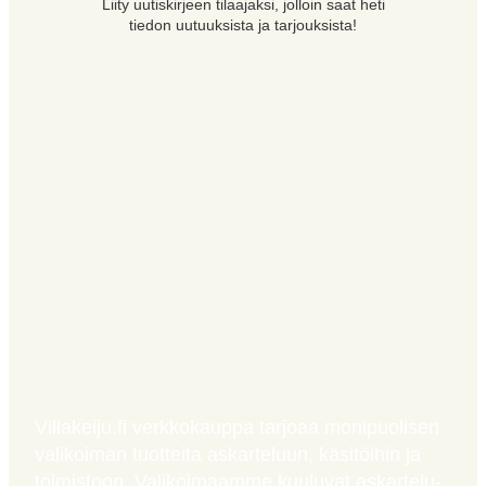
Liity uutiskirjeen tilaajaksi, jolloin saat heti
tiedon uutuuksista ja tarjouksista!
Villakeiju.fi verkkokauppa tarjoaa monipuolisen
valikoiman tuotteita askarteluun, käsitöihin ja
toimistoon. Valikoimaamme kuuluvat askartelu-