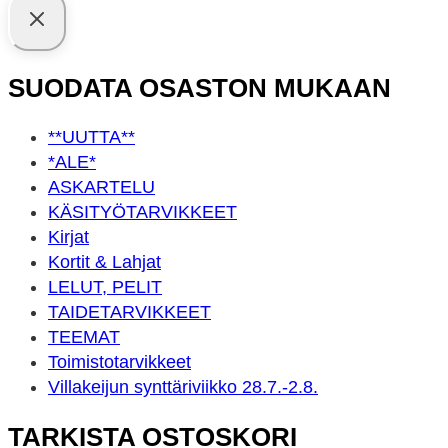
SUODATA OSASTON MUKAAN
**UUTTA**
*ALE*
ASKARTELU
KÄSITYÖ­TARVIKKEET
Kirjat
Kortit & Lahjat
LELUT, PELIT
TAIDE­TARVIKKEET
TEEMAT
Toimisto­tarvikkeet
Villakeijun synttäriviikko 28.7.-2.8.
TARKISTA OSTOSKORI