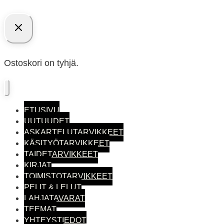
Ostoskori on tyhjä.
ETUSIVU
UUTUUDET
ASKARTELUTARVIKKEET
KÄSITYÖTARVIKKEET
TAIDETARVIKKEET
KIRJAT
TOIMISTO­TARVIKKEET
PELIT & LELUT
LAHJATAVARAT
TEEMAT
YHTEYSTIEDOT