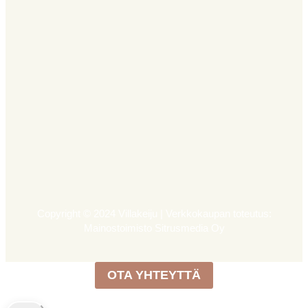
Copyright © 2024 Villakeiju | Verkkokaupan toteutus:
Mainostoimisto Sitrusmedia Oy
OTA YHTEYTTÄ