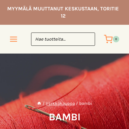
Siirry
MYYMÄLÄ MUUTTANUT KESKUSTAAN, TORITIE
sisältöön
12
0
/
Verkkokauppa
/
bambi
BAMBI