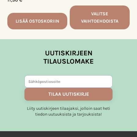
11,90
€
VALITSE
LISÄÄ OSTOSKORIIN
VAIHTOEHDOISTA
Tällä
tuotteella
on
UUTISKIRJEEN
useampi
TILAUSLOMAKE
muunnelma.
Voit
tehdä
valinnat
tuotteen
TILAA UUTISKIRJE
sivulla.
Liity uutiskirjeen tilaajaksi, jolloin saat heti
tiedon uutuuksista ja tarjouksista!