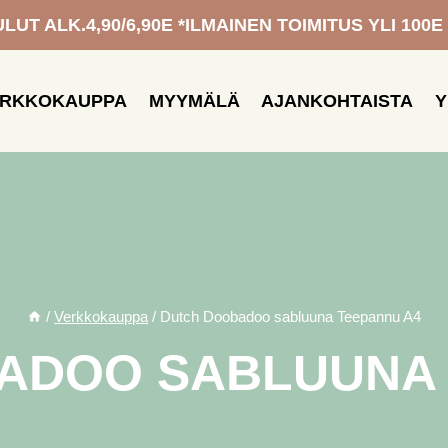
UT ALK.4,90/6,90E *ILMAINEN TOIMITUS YLI 100E
ERKKOKAUPPA
MYYMÄLÄ
AJANKOHTAISTA
Y
/
Verkkokauppa
/
Dutch Doobadoo sabluuna Teepannu A4
ADOO SABLUUNA 