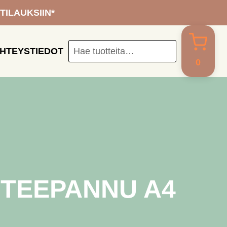
 TILAUKSIIN*
Hae
HTEYSTIEDOT
SEARCH
tuotteita…
0
TEEPANNU A4