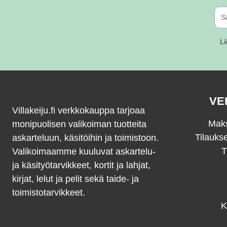
Li
VE
Villakeiju.fi verkkokauppa tarjoaa
Maks
monipuolisen valikoiman tuotteita
Tilauks
askarteluun, käsitöihin ja toimistoon.
T
Valikoimaamme kuuluvat askartelu-
ja käsityötarvikkeet, kortit ja lahjat,
kirjat, lelut ja pelit sekä taide- ja
toimistotarvikkeet.
K