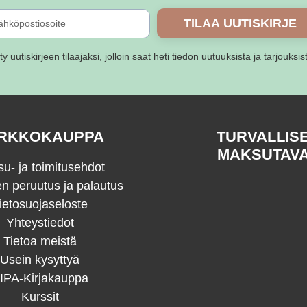
TILAA UUTISKIRJE
ity uutiskirjeen tilaajaksi, jolloin saat heti tiedon uutuuksista ja tarjouksis
RKKOKAUPPA
TURVALLIS
MAKSUTAV
u- ja toimitusehdot
en peruutus ja palautus
ietosuojaseloste
Yhteystiedot
Tietoa meistä
Usein kysyttyä
IPA-Kirjakauppa
Kurssit