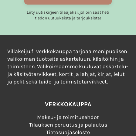
Liity uutiskirjeen tilaajaksi, jolloin saat heti
tiedon uutuuksista ja tarjouksista!
Villakeiju.fi verkkokauppa tarjoaa monipuolisen
valikoiman tuotteita askarteluun, käsitöihin ja
toimistoon. Valikoimaamme kuuluvat askartelu-
ja käsityötarvikkeet, kortit ja lahjat, kirjat, lelut
ja pelit sekä taide- ja toimistotarvikkeet.
VERKKOKAUPPA
Maksu- ja toimitusehdot
Tilauksen peruutus ja palautus
Tietosuojaseloste