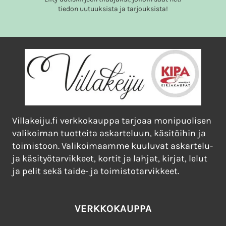
tiedon uutuuksista ja tarjouksista!
Villakeiju.fi verkkokauppa tarjoaa monipuolisen
valikoiman tuotteita askarteluun, käsitöihin ja
toimistoon. Valikoimaamme kuuluvat askartelu-
ja käsityötarvikkeet, kortit ja lahjat, kirjat, lelut
ja pelit sekä taide- ja toimistotarvikkeet.
VERKKOKAUPPA