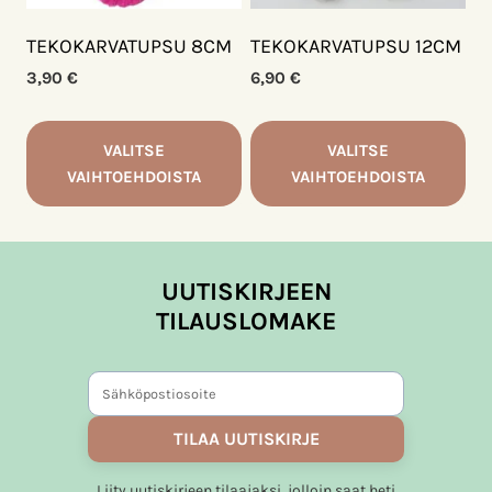
TEKOKARVATUPSU 8CM
TEKOKARVATUPSU 12CM
3,90
€
6,90
€
VALITSE
VALITSE
VAIHTOEHDOISTA
VAIHTOEHDOISTA
Tällä
Tällä
tuotteella
tuotteella
on
on
UUTISKIRJEEN
useampi
useampi
TILAUSLOMAKE
muunnelma.
muunnelma.
Voit
Voit
tehdä
tehdä
valinnat
valinnat
tuotteen
tuotteen
TILAA UUTISKIRJE
sivulla.
sivulla.
Liity uutiskirjeen tilaajaksi, jolloin saat heti