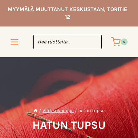
Siirry
MYYMÄLÄ MUUTTANUT KESKUSTAAN, TORITIE
sisältöön
12
0
/
Verkkokauppa
/
hatun tupsu
HATUN TUPSU