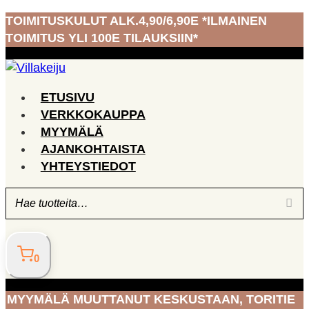
Siirry
TOIMITUSKULUT ALK.4,90/6,90E *ILMAINEN
sisältöön
TOIMITUS YLI 100E TILAUKSIIN*
ETUSIVU
VERKKOKAUPPA
MYYMÄLÄ
AJANKOHTAISTA
YHTEYSTIEDOT
0
MYYMÄLÄ MUUTTANUT KESKUSTAAN, TORITIE