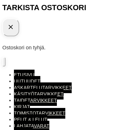
TARKISTA OSTOSKORI
Ostoskori on tyhjä.
ETUSIVU
UUTUUDET
ASKARTELUTARVIKKEET
KÄSITYÖTARVIKKEET
TAIDETARVIKKEET
KIRJAT
TOIMISTO­TARVIKKEET
PELIT & LELUT
LAHJATAVARAT