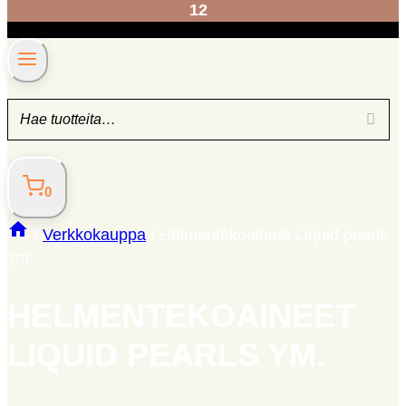
12
0
/
Verkkokauppa
/
Helmentekoaineet Liquid pearls
ym.
HELMENTEKOAINEET
LIQUID PEARLS YM.