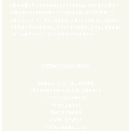
Villakeiju.fi verkkokauppa tarjoaa monipuolisen
valikoiman tuotteita askarteluun, käsitöihin ja
toimistoon. Valikoimaamme kuuluvat askartelu-
ja käsityötarvikkeet, kortit ja lahjat, kirjat, lelut ja
pelit sekä taide- ja toimistotarvikkeet.
VERKKOKAUPPA
Maksu- ja toimitusehdot
Tilauksen peruutus ja palautus
Tietosuojaseloste
Yhteystiedot
Tietoa meistä
Usein kysyttyä
KIPA-Kirjakauppa