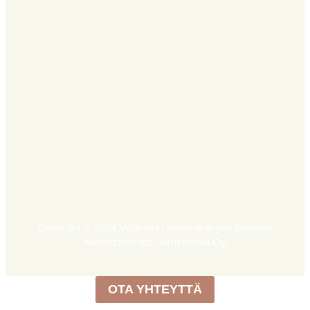
Copyright © 2024 Villakeiju | Verkkokaupan toteutus:
Mainostoimisto Sitrusmedia Oy
OTA YHTEYTTÄ