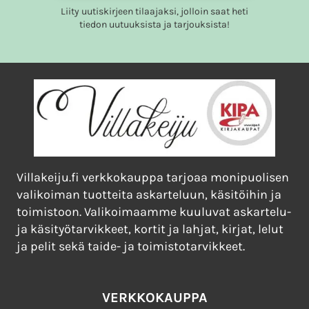
Liity uutiskirjeen tilaajaksi, jolloin saat heti
tiedon uutuuksista ja tarjouksista!
Villakeiju.fi verkkokauppa tarjoaa monipuolisen
valikoiman tuotteita askarteluun, käsitöihin ja
toimistoon. Valikoimaamme kuuluvat askartelu-
ja käsityötarvikkeet, kortit ja lahjat, kirjat, lelut
ja pelit sekä taide- ja toimistotarvikkeet.
VERKKOKAUPPA