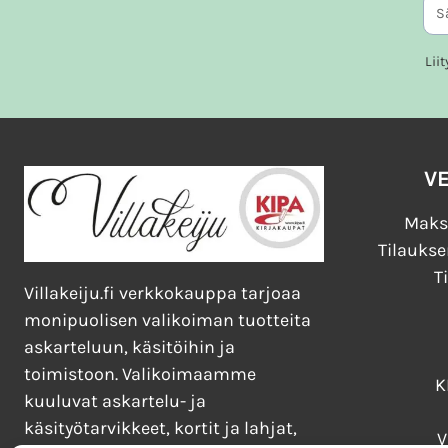
valinnat
tuotteen
Lii
sivulla.
V
Maks
Tilaukse
T
Villakeiju.fi verkkokauppa tarjoaa
monipuolisen valikoiman tuotteita
askarteluun, käsitöihin ja
toimistoon. Valikoimaamme
K
kuuluvat askartelu- ja
käsityötarvikkeet, kortit ja lahjat,
V