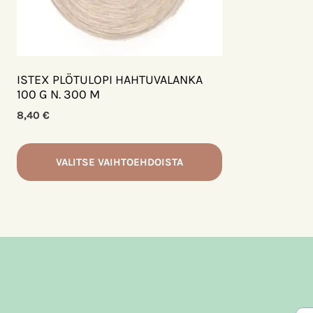
ISTEX PLÖTULOPI HAHTUVALANKA
100 G N. 300 M
8,40
€
VALITSE VAIHTOEHDOISTA
Tällä
tuotteella
on
useampi
muunnelma.
Voit
tehdä