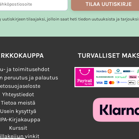
TILAA UUTISKIRJE
ty uutiskirjeen tilaajaksi, jolloin saat heti tiedon uutuuksista ja tarjouksi
ERKKOKAUPPA
TURVALLISET MAK
u- ja toimitusehdot
n peruutus ja palautus
ietosuojaseloste
Yhteystiedot
Tietoa meistä
Usein kysyttyä
IPA-Kirjakauppa
Kurssit
illakeijun vinkit