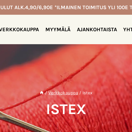
ULUT ALK.4,90/6,90E *ILMAINEN TOIMITUS YLI 100E T
VERKKOKAUPPA
MYYMÄLÄ
AJANKOHTAISTA
YH
/
Verkkokauppa
/
Istex
ISTEX