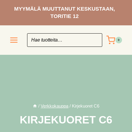
Siirry
MYYMÄLÄ MUUTTANUT KESKUSTAAN,
sisältöön
TORITIE 12
0
/
Verkkokauppa
/
Kirjekuoret C6
KIRJEKUORET C6