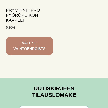
PRYM KNIT PRO
PYÖRÖPUIKON
KAAPELI
5,95
€
VALITSE
VAIHTOEHDOISTA
Tällä
tuotteella
on
useampi
muunnelma.
UUTISKIRJEEN
Voit
TILAUSLOMAKE
tehdä
valinnat
tuotteen