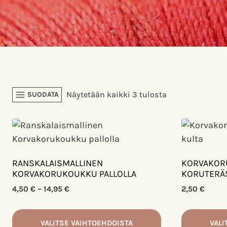
Sorted
Näytetään kaikki 3 tulosta
SUODATA
by
latest
RANSKALAISMALLINEN
KORVAKOR
KORVAKORUKOUKKU PALLOLLA
KORUTERÄS
Hintaluokka:
4,50
€
–
14,95
€
2,50
€
4,50 €
-
VALITSE VAIHTOEHDOISTA
VALI
14,95 €