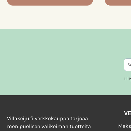
Tällä
Tällä
tuotteella
tuotteella
on
on
useampi
useampi
muunnelma.
muunnelm
Voit
Voit
tehdä
tehdä
valinnat
valinnat
tuotteen
tuotteen
Lii
sivulla.
sivulla.
V
Villakeiju.fi verkkokauppa tarjoaa
Maks
monipuolisen valikoiman tuotteita