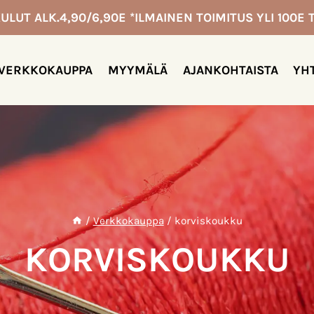
ULUT ALK.4,90/6,90E *ILMAINEN TOIMITUS YLI 100E T
VERKKOKAUPPA
MYYMÄLÄ
AJANKOHTAISTA
YH
/
Verkkokauppa
/
korviskoukku
KORVISKOUKKU