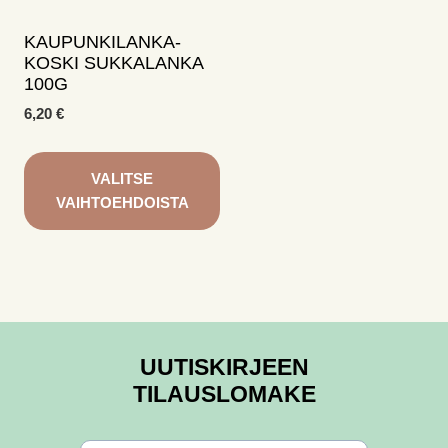
KAUPUNKILANKA-
KOSKI SUKKALANKA
100G
6,20
€
VALITSE
VAIHTOEHDOISTA
Tällä
tuotteella
on
useampi
muunnelma.
UUTISKIRJEEN
Voit
TILAUSLOMAKE
tehdä
valinnat
tuotteen