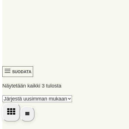
SUODATA
Sorted
Näytetään kaikki 3 tulosta
by
latest