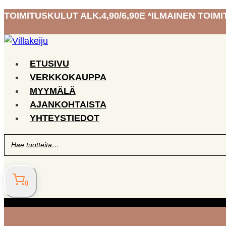
Siirry
TOIMITUSKULUT ALK.4,90/6,90E *ILMAINEN TOIMIT
sisältöön
ETUSIVU
VERKKOKAUPPA
MYYMÄLÄ
AJANKOHTAISTA
YHTEYSTIEDOT
0