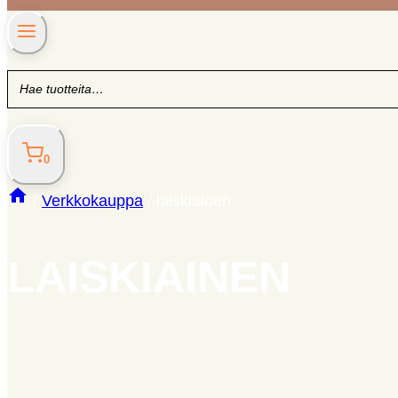
0
/
Verkkokauppa
/
laiskiainen
LAISKIAINEN