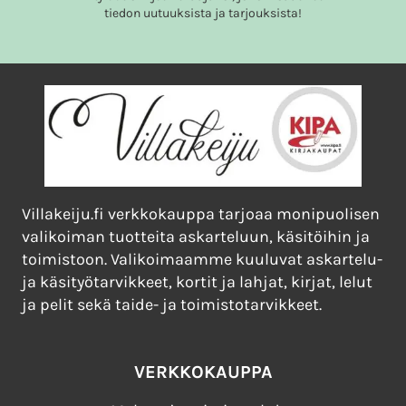
tiedon uutuuksista ja tarjouksista!
Villakeiju.fi verkkokauppa tarjoaa monipuolisen
valikoiman tuotteita askarteluun, käsitöihin ja
toimistoon. Valikoimaamme kuuluvat askartelu-
ja käsityötarvikkeet, kortit ja lahjat, kirjat, lelut
ja pelit sekä taide- ja toimistotarvikkeet.
VERKKOKAUPPA