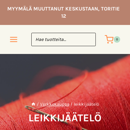
Siirry
MYYMÄLÄ MUUTTANUT KESKUSTAAN, TORITIE
sisältöön
12
0
/
Verkkokauppa
/
leikkijäätelö
LEIKKIJÄÄTELÖ