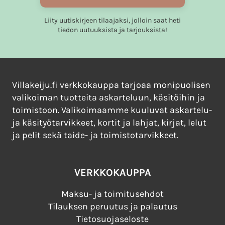
Liity uutiskirjeen tilaajaksi, jolloin saat heti
tiedon uutuuksista ja tarjouksista!
Villakeiju.fi verkkokauppa tarjoaa monipuolisen
valikoiman tuotteita askarteluun, käsitöihin ja
toimistoon. Valikoimaamme kuuluvat askartelu-
ja käsityötarvikkeet, kortit ja lahjat, kirjat, lelut
ja pelit sekä taide- ja toimistotarvikkeet.
VERKKOKAUPPA
Maksu- ja toimitusehdot
Tilauksen peruutus ja palautus
Tietosuojaseloste