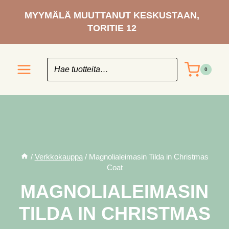
Siirry
MYYMÄLÄ MUUTTANUT KESKUSTAAN,
sisältöön
TORITIE 12
0
/
Verkkokauppa
/
Magnolialeimasin Tilda in Christmas
Coat
MAGNOLIALEIMASIN
TILDA IN CHRISTMAS