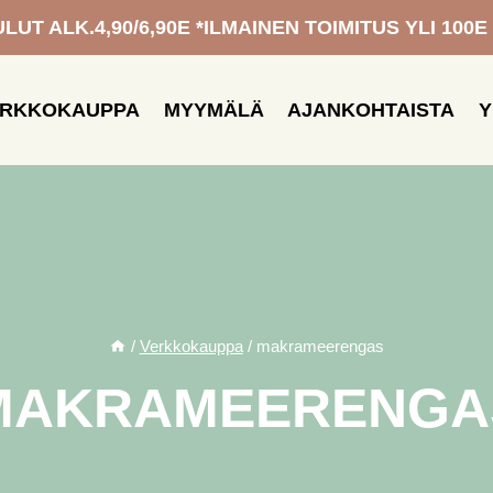
UT ALK.4,90/6,90E *ILMAINEN TOIMITUS YLI 100E
ERKKOKAUPPA
MYYMÄLÄ
AJANKOHTAISTA
Y
/
Verkkokauppa
/
makrameerengas
MAKRAMEERENGA