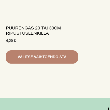
PUURENGAS 20 TAI 30CM
RIPUSTUSLENKILLÄ
4,20
€
VALITSE VAIHTOEHDOISTA
Tällä
tuotteella
on
useampi
muunnelma.
Voit
tehdä