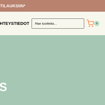
 TILAUKSIIN*
HTEYSTIEDOT
0
S