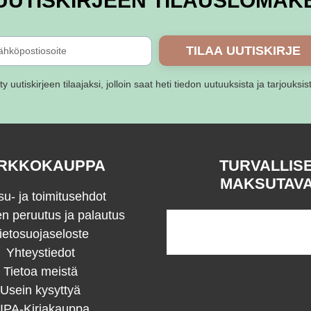
UUTISKIRJEEN TILAUSLOMAK
TILAA UUTISKIRJE
ity uutiskirjeen tilaajaksi, jolloin saat heti tiedon uutuuksista ja tarjouksis
RKKOKAUPPA
TURVALLIS
MAKSUTAV
u- ja toimitusehdot
en peruutus ja palautus
ietosuojaseloste
Yhteystiedot
Tietoa meistä
Usein kysyttyä
IPA-Kirjakauppa