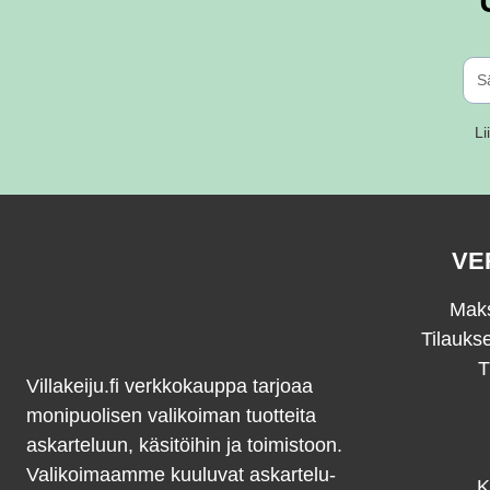
valinnat
tuotteen
sivulla.
Li
VE
Maks
Tilauks
T
Villakeiju.fi verkkokauppa tarjoaa
monipuolisen valikoiman tuotteita
askarteluun, käsitöihin ja toimistoon.
Valikoimaamme kuuluvat askartelu-
K