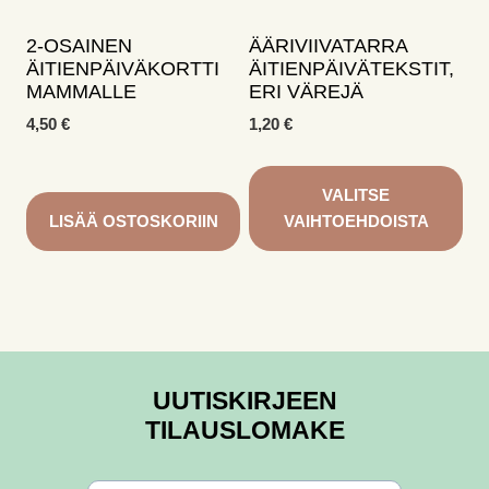
2-OSAINEN
ÄÄRIVIIVATARRA
ÄITIENPÄIVÄKORTTI
ÄITIENPÄIVÄTEKSTIT,
MAMMALLE
ERI VÄREJÄ
4,50
€
1,20
€
VALITSE
LISÄÄ OSTOSKORIIN
VAIHTOEHDOISTA
Tällä
tuotteella
on
useampi
muunnelma.
UUTISKIRJEEN
Voit
TILAUSLOMAKE
tehdä
valinnat
tuotteen