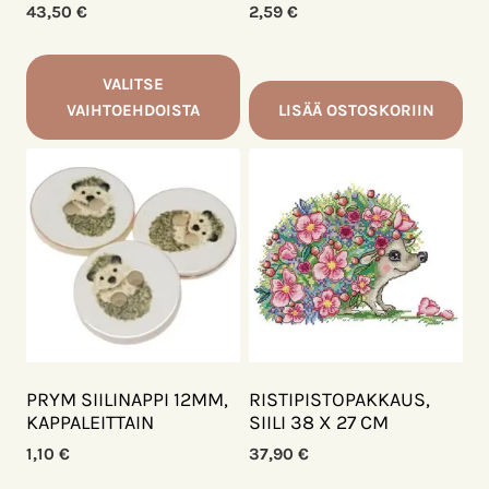
43,50
€
2,59
€
VALITSE
VAIHTOEHDOISTA
LISÄÄ OSTOSKORIIN
Tällä
tuotteella
on
useampi
muunnelma.
Voit
tehdä
valinnat
tuotteen
sivulla.
PRYM SIILINAPPI 12MM,
RISTIPISTOPAKKAUS,
KAPPALEITTAIN
SIILI 38 X 27 CM
1,10
€
37,90
€