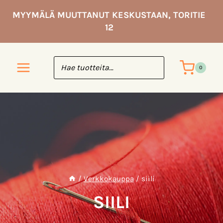
Siirry
MYYMÄLÄ MUUTTANUT KESKUSTAAN, TORITIE
sisältöön
12
0
/
Verkkokauppa
/
siili
SIILI