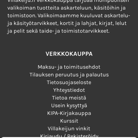
Villakeiju.fi verkkokauppa tarjoaa monipuolisen
valikoiman tuotteita askarteluun, käsitöihin ja
toimistoon. Valikoimaamme kuuluvat askartelu-
ja käsityötarvikkeet, kortit ja lahjat, kirjat, lelut
ja pelit sekä taide- ja toimistotarvikkeet.
VERKKOKAUPPA
Maksu- ja toimitusehdot
Tilauksen peruutus ja palautus
Tietosuojaseloste
Yhteystiedot
Tietoa meistä
Usein kysyttyä
KIPA-Kirjakauppa
Kurssit
Villakeijun vinkit
Kirjaudu / Rekisteröidy