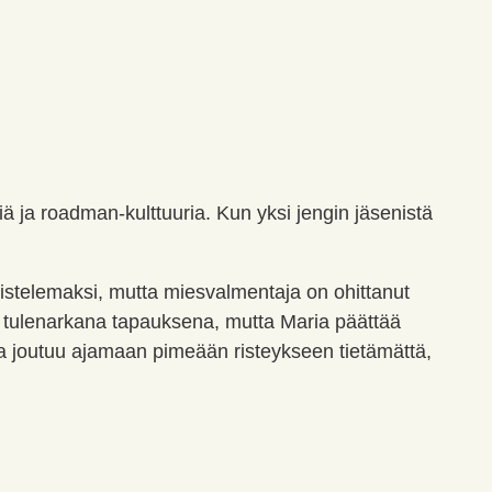
liä ja roadman-kulttuuria. Kun yksi jengin jäsenistä
distelemaksi, mutta miesvalmentaja on ohittanut
a tulenarkana tapauksena, mutta Maria päättää
ria joutuu ajamaan pimeään risteykseen tietämättä,