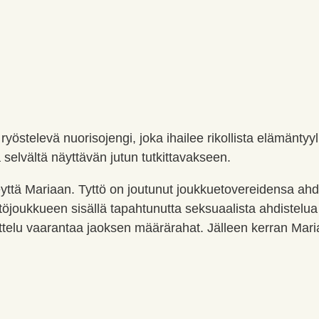
ryöstelevä nuorisojengi, joka ihailee rikollista elämäntyy
selvältä näyttävän jutun tutkittavakseen.
eyttä Mariaan. Tyttö on joutunut joukkuetovereidensa ah
öjoukkueen sisällä tapahtunutta seksuaalista ahdistelu
koittelu vaarantaa jaoksen määrärahat. Jälleen kerran Ma