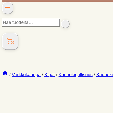
Hae
SEARCH
tuotteita…
0
/
Verkkokauppa
/
Kirjat
/
Kaunokirjallisuus
/
Kaunokir