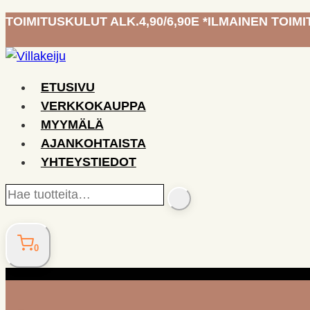
Siirry
TOIMITUSKULUT ALK.4,90/6,90E *ILMAINEN TOIMIT
sisältöön
ETUSIVU
VERKKOKAUPPA
MYYMÄLÄ
AJANKOHTAISTA
YHTEYSTIEDOT
Hae
SEARCH
tuotteita…
0