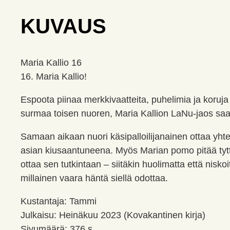
KUVAUS
Maria Kallio 16
16. Maria Kallio!
Espoota piinaa merkkivaatteita, puhelimia ja koruja 
surmaa toisen nuoren, Maria Kallion LaNu-jaos saa 
Samaan aikaan nuori käsipalloilijanainen ottaa yht
asian kiusaantuneena. Myös Marian pomo pitää tytt
ottaa sen tutkintaan – siitäkin huolimatta että nis
millainen vaara häntä siellä odottaa.
Kustantaja: Tammi
Julkaisu: Heinäkuu 2023 (Kovakantinen kirja)
Sivumäärä: 376 s.