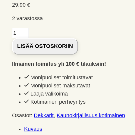
29,90
€
2 varastossa
Pimeän
risteys
LISÄÄ OSTOSKORIIN
-
Maria
Ilmainen toimitus yli 100 € tilauksiin!
Kallio
16
Monipuoliset toimitustavat
Lehtolainen,
Monipuoliset maksutavat
Leena;
Laaja valikoima
määrä
Kotimainen perheyritys
Osastot:
Dekkarit
,
Kaunokirjallisuus kotimainen
Kuvaus