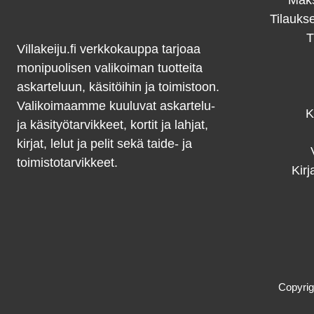
Maks
Tilauks
T
Villakeiju.fi verkkokauppa tarjoaa
monipuolisen valikoiman tuotteita
askarteluun, käsitöihin ja toimistoon.
Valikoimaamme kuuluvat askartelu-
K
ja käsityötarvikkeet, kortit ja lahjat,
kirjat, lelut ja pelit sekä taide- ja
toimistotarvikkeet.
Kirj
Copyrig