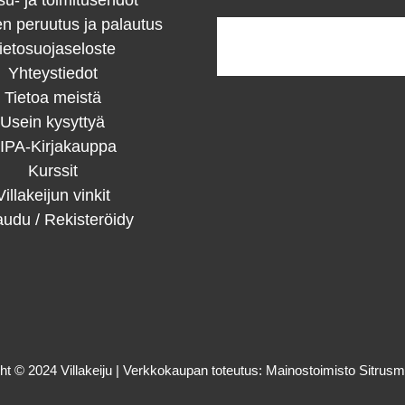
u- ja toimitusehdot
en peruutus ja palautus
ietosuojaseloste
Yhteystiedot
Tietoa meistä
Usein kysyttyä
IPA-Kirjakauppa
Kurssit
Villakeijun vinkit
audu / Rekisteröidy
ht © 2024 Villakeiju | Verkkokaupan toteutus:
Mainostoimisto Sitrus