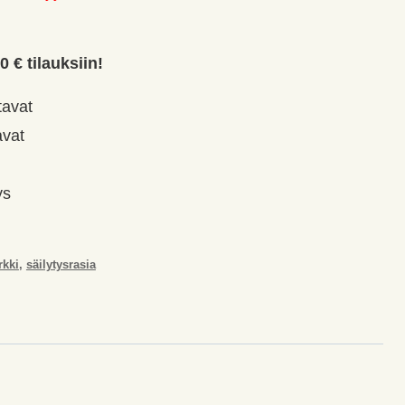
0 € tilauksiin!
tavat
avat
ys
rkki
,
säilytysrasia