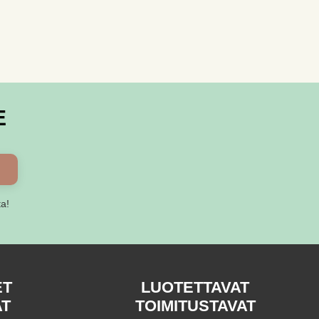
on
useampi
muunnelma.
Voit
tehdä
valinnat
E
tuotteen
sivulla.
ta!
ET
LUOTETTAVAT
AT
TOIMITUSTAVAT