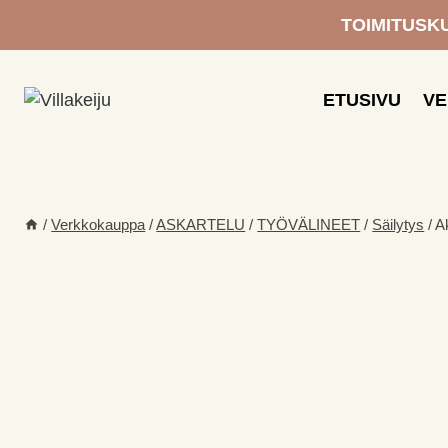
Siirry
TOIMITUSKUL
sisältöön
ETUSIVU
V
/
Verkkokauppa
/
ASKARTELU
/
TYÖVÄLINEET
/
Säilytys
/
A