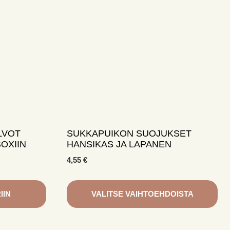
LVOT
SUKKAPUIKON SUOJUKSET
BOXIIN
HANSIKAS JA LAPANEN
4,55
€
IIN
VALITSE VAIHTOEHDOISTA
Tällä
tuotteella