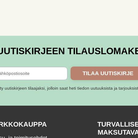
UUTISKIRJEEN TILAUSLOMAK
TILAA UUTISKIRJE
ity uutiskirjeen tilaajaksi, jolloin saat heti tiedon uutuuksista ja tarjouksis
RKKOKAUPPA
TURVALLIS
MAKSUTAV