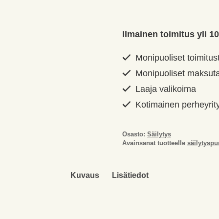
Ilmainen toimitus yli 10
Monipuoliset toimitus
Monipuoliset maksut
Laaja valikoima
Kotimainen perheyrit
Osasto:
Säilytys
Avainsanat tuotteelle
säilytyspu
Kuvaus
Lisätiedot