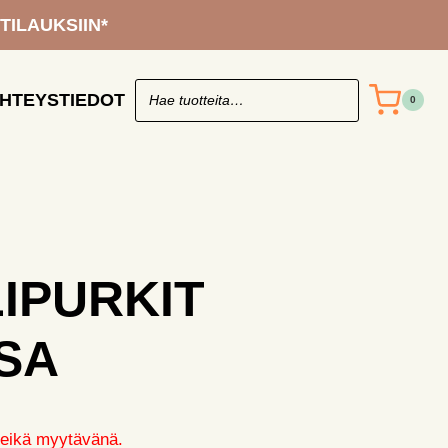
 TILAUKSIIN*
HTEYSTIEDOT
0
IPURKIT
SA
a eikä myytävänä.