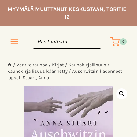
Siirry
MYYMÄLÄ MUUTTANUT KESKUSTAAN, TORITIE
sisältöön
12
0
/
Verkkokauppa
/
Kirjat
/
Kaunokirjallisuus
/
Kaunokirjallisuus käännetty
/
Auschwitzin kadonneet
lapset. Stuart, Anna