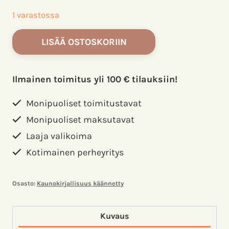
1 varastossa
Auschwitzin
LISÄÄ OSTOSKORIIN
kadonneet
lapset.
Stuart,
Ilmainen toimitus yli 100 € tilauksiin!
Anna
määrä
Monipuoliset toimitustavat
Monipuoliset maksutavat
Laaja valikoima
Kotimainen perheyritys
Osasto:
Kaunokirjallisuus käännetty
Kuvaus