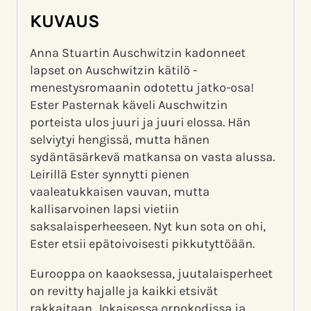
KUVAUS
Anna Stuartin Auschwitzin kadonneet
lapset on Auschwitzin kätilö -
menestysromaanin odotettu jatko-osa!
Ester Pasternak käveli Auschwitzin
porteista ulos juuri ja juuri elossa. Hän
selviytyi hengissä, mutta hänen
sydäntäsärkevä matkansa on vasta alussa.
Leirillä Ester synnytti pienen
vaaleatukkaisen vauvan, mutta
kallisarvoinen lapsi vietiin
saksalaisperheeseen. Nyt kun sota on ohi,
Ester etsii epätoivoisesti pikkutyttöään.
Eurooppa on kaaoksessa, juutalaisperheet
on revitty hajalle ja kaikki etsivät
rakkaitaan. Jokaisessa orpokodissa ja