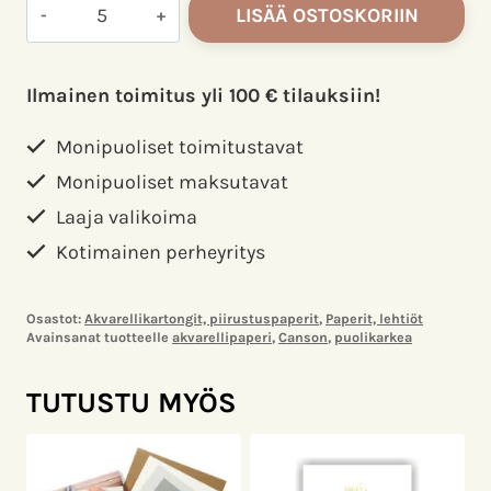
Canson
LISÄÄ OSTOSKORIIN
Montval
akvarellipaperi
300g
Ilmainen toimitus yli 100 € tilauksiin!
50x65cm
Puolikarkea
Monipuoliset toimitustavat
(arkki)
Monipuoliset maksutavat
määrä
Laaja valikoima
Kotimainen perheyritys
Osastot:
Akvarellikartongit, piirustuspaperit
,
Paperit, lehtiöt
Avainsanat tuotteelle
akvarellipaperi
,
Canson
,
puolikarkea
TUTUSTU MYÖS