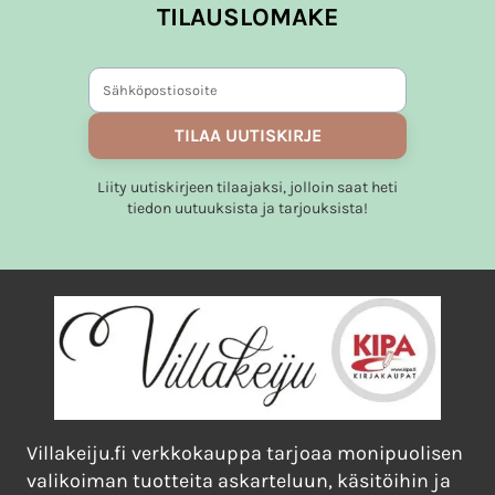
muunnelma.
TILAUSLOMAKE
Voit
tehdä
valinnat
tuotteen
TILAA UUTISKIRJE
sivulla.
Liity uutiskirjeen tilaajaksi, jolloin saat heti
tiedon uutuuksista ja tarjouksista!
Villakeiju.fi verkkokauppa tarjoaa monipuolisen
valikoiman tuotteita askarteluun, käsitöihin ja