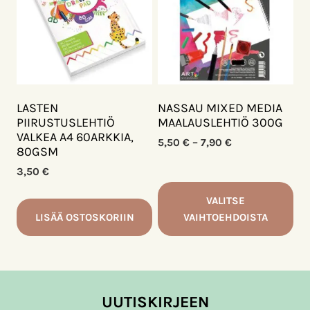
useampi
muunnelma.
Voit
tehdä
valinnat
tuotteen
sivulla.
LASTEN
NASSAU MIXED MEDIA
PIIRUSTUSLEHTIÖ
MAALAUSLEHTIÖ 300G
VALKEA A4 60ARKKIA,
Hintaluokka:
5,50
€
–
7,90
€
80GSM
5,50 €
-
3,50
€
7,90 €
VALITSE
LISÄÄ OSTOSKORIIN
VAIHTOEHDOISTA
Tällä
tuotteella
on
useampi
UUTISKIRJEEN