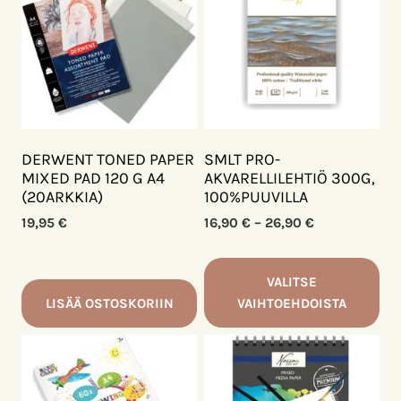
DERWENT TONED PAPER
SMLT PRO-
MIXED PAD 120 G A4
AKVARELLILEHTIÖ 300G,
(20ARKKIA)
100%PUUVILLA
Hintaluokka:
19,95
€
16,90
€
–
26,90
€
16,90 €
-
26,90 €
VALITSE
LISÄÄ OSTOSKORIIN
VAIHTOEHDOISTA
Tällä
tuotteella
on