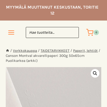
Siirry
MYYMÄLÄ MUUTTANUT KESKUSTAAN, TORITIE
sisältöön
12
0
/
Verkkokauppa
/
TAIDE­TARVIKKEET
/
Paperit, lehtiöt
/
Canson Montval akvarellipaperi 300g 50x65cm
Puolikarkea (arkki)