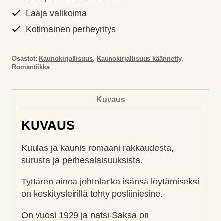
Laaja valikoima
Kotimainen perheyritys
Osastot:
Kaunokirjallisuus
,
Kaunokirjallisuus käännetty
,
Romantiikka
Kuvaus
KUVAUS
Kuulas ja kaunis romaani rakkaudesta,
surusta ja perhesalaisuuksista.
Tyttären ainoa johtolanka isänsä löytämiseksi
on keskitysleirillä tehty posliiniesine.
On vuosi 1929 ja natsi-Saksa on