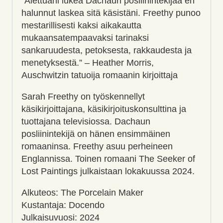
”Alettuani lukea Dachaun posliinintekijää en
halunnut laskea sitä käsistäni. Freethy punoo
mestarillisesti kaksi aikakautta
mukaansatempaavaksi tarinaksi
sankaruudesta, petoksesta, rakkaudesta ja
menetyksestä.” – Heather Morris,
Auschwitzin tatuoija romaanin kirjoittaja
Sarah Freethy on työskennellyt
käsikirjoittajana, käsikirjoituskonsulttina ja
tuottajana televisiossa. Dachaun
posliinintekijä on hänen ensimmäinen
romaaninsa. Freethy asuu perheineen
Englannissa. Toinen romaani The Seeker of
Lost Paintings julkaistaan lokakuussa 2024.
Alkuteos: The Porcelain Maker
Kustantaja: Docendo
Julkaisuvuosi: 2024