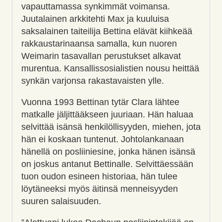
vapauttamassa synkimmät voimansa.
Juutalainen arkkitehti Max ja kuuluisa
saksalainen taiteilija Bettina elävät kiihkeää
rakkaustarinaansa samalla, kun nuoren
Weimarin tasavallan perustukset alkavat
murentua. Kansallissosialistien nousu heittää
synkän varjonsa rakastavaisten ylle.
Vuonna 1993 Bettinan tytär Clara lähtee
matkalle jäljittääkseen juuriaan. Hän haluaa
selvittää isänsä henkilöllisyyden, miehen, jota
hän ei koskaan tuntenut. Johtolankanaan
hänellä on posliiniesine, jonka hänen isänsä
on joskus antanut Bettinalle. Selvittäessään
tuon oudon esineen historiaa, hän tulee
löytäneeksi myös äitinsä menneisyyden
suuren salaisuuden.