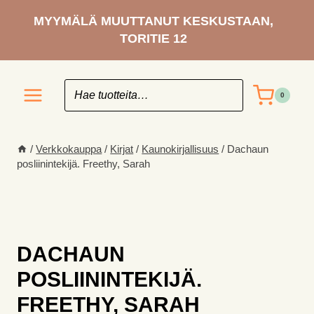
Siirry
MYYMÄLÄ MUUTTANUT KESKUSTAAN,
sisältöön
TORITIE 12
0
/
Verkkokauppa
/
Kirjat
/
Kaunokirjallisuus
/
Dachaun
posliinintekijä. Freethy, Sarah
DACHAUN
POSLIININTEKIJÄ.
FREETHY, SARAH