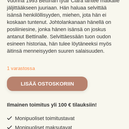
Vuonna 1993 Bettinan tytär Clara lähtee matkalle
jäljittääkseen juuriaan. Hän haluaa selvittää
isänsä henkilöllisyyden, miehen, jota hän ei
koskaan tuntenut. Johtolankanaan hänellä on
posliiniesine, jonka hänen isänsä on joskus
antanut Bettinalle. Selvittäessään tuon oudon
esineen historiaa, hän tulee löytäneeksi myös
äitinsä menneisyyden suuren salaisuuden.
1 varastossa
Dachaun
LISÄÄ OSTOSKORIIN
posliinintekijä.
Freethy,
Sarah
Ilmainen toimitus yli 100 € tilauksiin!
määrä
Monipuoliset toimitustavat
Monipuoliset maksutavat