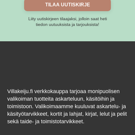
TILAA UUTISKIRJE
Liity uutiskirjeen tilaajaksi, jolloin saat heti
tiedon uutuuksista ja tarjouksista!
Villakeiju.fi verkkokauppa tarjoaa monipuolisen
valikoiman tuotteita askarteluun, käsitöihin ja
toimistoon. Valikoimaamme kuuluvat askartelu- ja
käsityötarvikkeet, kortit ja lahjat, kirjat, lelut ja pelit
sekä taide- ja toimistotarvikkeet.