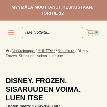
Siirry
MYYMÄLÄ MUUTTANUT KESKUSTAAN,
sisältöön
TORITIE 12
0
/
Verkkokauppa
/
**UUTTA**
/
*Kesäkuu*
/
Disney.
Frozen. Sisaruuden voima. Luen itse
DISNEY. FROZEN.
SISARUUDEN VOIMA.
LUEN ITSE
Tuotenumero:
9789520481407