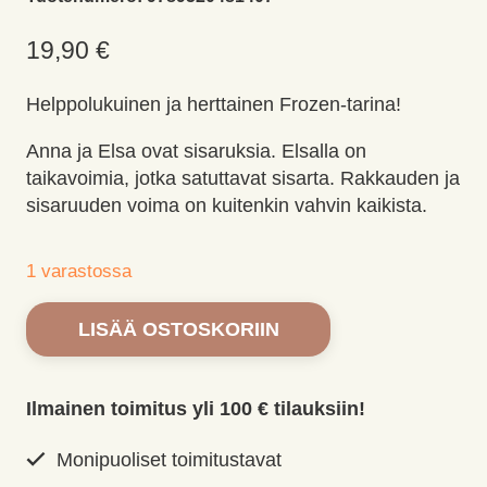
19,90
€
Helppolukuinen ja herttainen Frozen-tarina!
Anna ja Elsa ovat sisaruksia. Elsalla on
taikavoimia, jotka satuttavat sisarta. Rakkauden ja
sisaruuden voima on kuitenkin vahvin kaikista.
1 varastossa
Disney.
LISÄÄ OSTOSKORIIN
Frozen.
Sisaruuden
voima.
Ilmainen toimitus yli 100 € tilauksiin!
Luen
itse
Monipuoliset toimitustavat
määrä