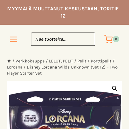
Siirry
MYYMÄLÄ MUUTTANUT KESKUSTAAN, TORITIE
sisältöön
12
0
/
Verkkokauppa
/
LELUT, PELIT
/
Pelit
/
Korttipelit
/
Lorcana
/
Disney Lorcana Wilds Unknown (Set 12) – Two
Player Starter Set