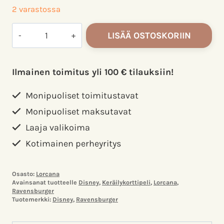
2 varastossa
Disney
LISÄÄ OSTOSKORIIN
Lorcana
Wilds
Unknown
Ilmainen toimitus yli 100 € tilauksiin!
(Set
12)
Monipuoliset toimitustavat
-
Monipuoliset maksutavat
Two
Laaja valikoima
Player
Starter
Kotimainen perheyritys
Set
määrä
Osasto:
Lorcana
Avainsanat tuotteelle
Disney
,
Keräilykorttipeli
,
Lorcana
,
Ravensburger
Tuotemerkki:
Disney
,
Ravensburger