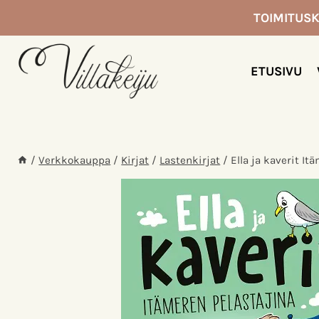
Siirry
TOIMITUSK
sisältöön
ETUSIVU
/
Verkkokauppa
/
Kirjat
/
Lastenkirjat
/
Ella ja kaverit It