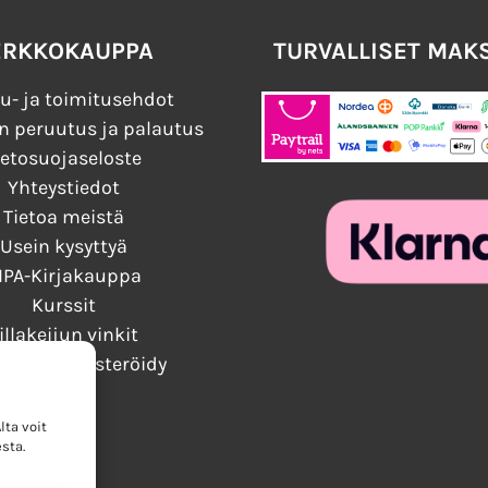
ERKKOKAUPPA
TURVALLISET MAK
u- ja toimitusehdot
n peruutus ja palautus
ietosuojaseloste
Yhteystiedot
Tietoa meistä
Usein kysyttyä
IPA-Kirjakauppa
Kurssit
illakeijun vinkit
audu / Rekisteröidy
ta voit
sta.