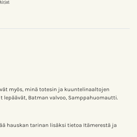
kirjat
äävät myös, minä totesin ja kuuntelinaaltojen
muut lepäävät, Batman valvoo, Samppahuomautti.
ä hauskan tarinan lisäksi tietoa Itämerestä ja