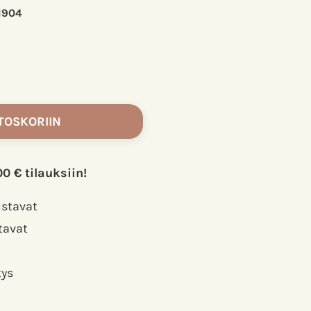
1904
TOSKORIIN
00 € tilauksiin!
ustavat
tavat
tys