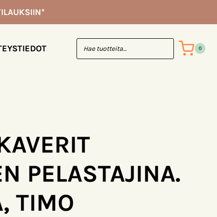
kaverit
ILAUKSIIN*
Itämeren
pelastajina.
Parvela,
TEYSTIEDOT
0
Timo
määrä
 KAVERIT
N PELASTAJINA.
, TIMO