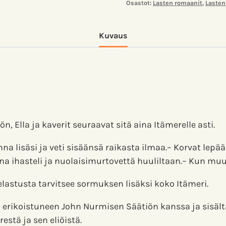
Osastot:
Lasten romaanit
,
Lasten
Kuvaus
lla ja kaverit seuraavat sitä aina Itämerelle asti.
anna lisäsi ja veti sisäänsä raikasta ilmaa.– Korvat lep
iina ihasteli ja nuolaisimurtovettä huuliltaan.– Kun 
lastusta tarvitsee sormuksen lisäksi koko Itämeri.
 erikoistuneen John Nurmisen Säätiön kanssa ja sisältä
stä ja sen eliöistä.