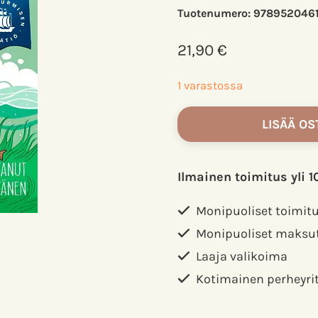
Tuotenumero:
978952046
21,90
€
1 varastossa
Ella
LISÄÄ OS
ja
kaverit
Itämeren
Ilmainen toimitus yli 1
pelastajina.
Parvela,
Monipuoliset toimit
Timo
Monipuoliset maksu
määrä
Laaja valikoima
Kotimainen perheyri