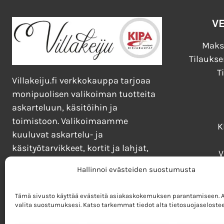
V
Maks
Tilaukse
T
Villakeiju.fi verkkokauppa tarjoaa
monipuolisen valikoiman tuotteita
askarteluun, käsitöihin ja
toimistoon. Valikoimaamme
K
kuuluvat askartelu- ja
käsityötarvikkeet, kortit ja lahjat,
V
kirjat, lelut ja pelit sekä taide- ja
Kirj
Hallinnoi evästeiden suostumusta
toimistotarvikkeet.
Tämä sivusto käyttää evästeitä asiakaskokemuksen parantamiseen. Al
valita suostumuksesi. Katso tarkemmat tiedot alta tietosuojaselostee