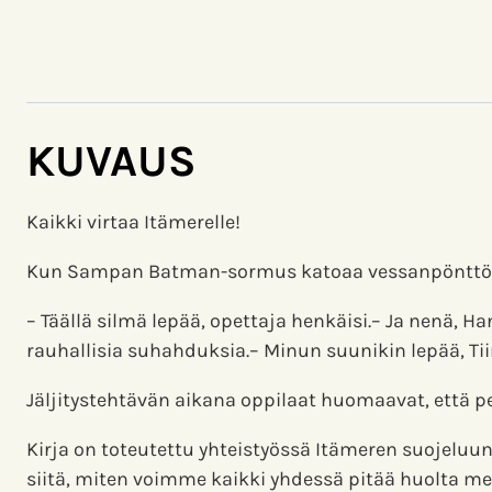
KUVAUS
Kaikki virtaa Itämerelle!
Kun Sampan Batman-sormus katoaa vessanpönttöön, E
– Täällä silmä lepää, opettaja henkäisi.– Ja nenä, H
rauhallisia suhahduksia.– Minun suunikin lepää, T
Jäljitystehtävän aikana oppilaat huomaavat, että pe
Kirja on toteutettu yhteistyössä Itämeren suojeluun
siitä, miten voimme kaikki yhdessä pitää huolta mere