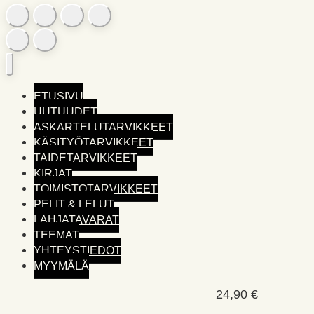
ETUSIVU
UUTUUDET
ASKARTELUTARVIKKEET
KÄSITYÖTARVIKKEET
TAIDETARVIKKEET
KIRJAT
TOIMISTO­TARVIKKEET
PELIT & LELUT
LAHJATAVARAT
TEEMAT
YHTEYSTIEDOT
MYYMÄLÄ
24,90
€