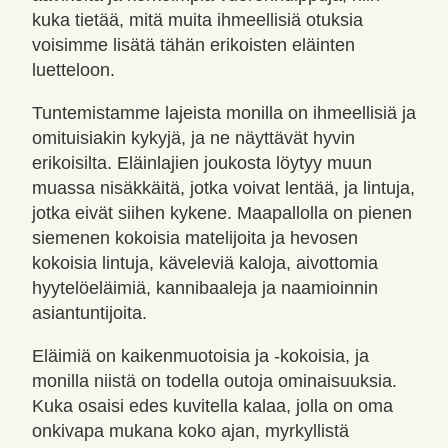
kuka tietää, mitä muita ihmeellisiä otuksia
voisimme lisätä tähän erikoisten eläinten
luetteloon.
Tuntemistamme lajeista monilla on ihmeellisiä ja
omituisiakin kykyjä, ja ne näyttävät hyvin
erikoisilta. Eläinlajien joukosta löytyy muun
muassa nisäkkäitä, jotka voivat lentää, ja lintuja,
jotka eivät siihen kykene. Maapallolla on pienen
siemenen kokoisia matelijoita ja hevosen
kokoisia lintuja, käveleviä kaloja, aivottomia
hyytelöeläimiä, kannibaaleja ja naamioinnin
asiantuntijoita.
Eläimiä on kaikenmuotoisia ja -kokoisia, ja
monilla niistä on todella outoja ominaisuuksia.
Kuka osaisi edes kuvitella kalaa, jolla on oma
onkivapa mukana koko ajan, myrkyllistä