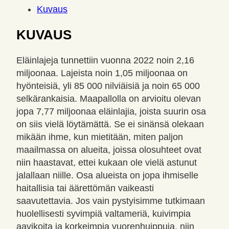
Kuvaus
KUVAUS
Eläinlajeja tunnettiin vuonna 2022 noin 2,16
miljoonaa. Lajeista noin 1,05 miljoonaa on
hyönteisiä, yli 85 000 nilviäisiä ja noin 65 000
selkärankaisia. Maapallolla on arvioitu olevan
jopa 7,77 miljoonaa eläinlajia, joista suurin osa
on siis vielä löytämättä. Se ei sinänsä olekaan
mikään ihme, kun mietitään, miten paljon
maailmassa on alueita, joissa olosuhteet ovat
niin haastavat, ettei kukaan ole vielä astunut
jalallaan niille. Osa alueista on jopa ihmiselle
haitallisia tai äärettömän vaikeasti
saavutettavia. Jos vain pystyisimme tutkimaan
huolellisesti syvimpiä valtameriä, kuivimpia
aavikoita ja korkeimpia vuorenhuippuja, niin