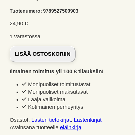
Tuotenumero:
9789527500903
24,90
€
1 varastossa
Erikoiset
LISÄÄ OSTOSKORIIN
eläimet,
Blum,
Ilmainen toimitus yli 100 € tilauksiin!
Aivo
määrä
Monipuoliset toimitustavat
Monipuoliset maksutavat
Laaja valikoima
Kotimainen perheyritys
Osastot:
Lasten tietokirjat
,
Lastenkirjat
Avainsana tuotteelle
eläinkirja