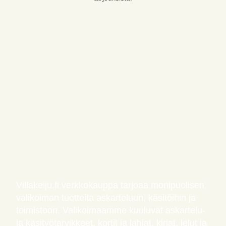
Villakeiju.fi verkkokauppa tarjoaa monipuolisen
valikoiman tuotteita askarteluun, käsitöihin ja
toimistoon. Valikoimaamme kuuluvat askartelu-
ja käsityötarvikkeet, kortit ja lahjat, kirjat, lelut ja