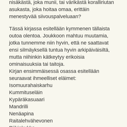
nisäkästä, joka munii, tai värikästä koralliriutan
asukasta, joka hoitaa omaa, erittäin
menestyvää siivouspalveluaan?
Tässä kirjassa esitellään kymmenen tällaista
outoa olentoa. Joukkoon mahtuu muutamia,
jotka tunnemme niin hyvin, että ne saattavat
ensi silmäyksellä tuntua hyvin arkipäiväisiltä,
mutta niihinkin kätkeytyy erikoisia
ominaisuuksia tai taitoja.
Kirjan ensimmäisessä osassa esitellään
seuraavat ihmeelliset eläimet:
Isomuurahaiskarhu
Kummituseläin
Kypäräkasuaari
Mandrilli
Nenäapina
Raitalehvähevonen