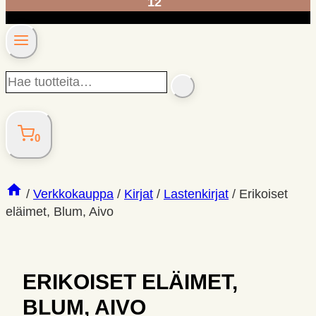
12
Hae
SEARCH
tuotteita…
0
/
Verkkokauppa
/
Kirjat
/
Lastenkirjat
/
Erikoiset
eläimet, Blum, Aivo
ERIKOISET ELÄIMET,
BLUM, AIVO