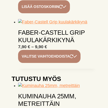
LISÄÄ OSTOSKORIIN
FABER-CASTELL GRIP
KUULAKÄRKIKYNÄ
Hintaluokka:
7,90
€
–
9,90
€
7,90 €
Tällä
VALITSE VAIHTOEHDOISTA
-
tuotteella
9,90 €
on
useampi
muunnelma.
TUTUSTU MYÖS
Voit
tehdä
valinnat
KUMINAUHA 25MM,
tuotteen
METREITTÄIN
sivulla.