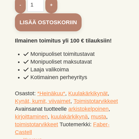
Faber-
Castell
Poly
LISÄÄ OSTOSKORIIN
Ball
Urban
jungle
Ilmainen toimitus yli 100 € tilauksiin!
kuulakärkikynä
Monipuoliset toimitustavat
XB
Monipuoliset maksutavat
1,0mm
Laaja valikoima
määrä
Kotimainen perheyritys
Osastot:
*Heinäkuu*
,
Kuulakärkikynät
,
Kynät, kumit, viivaimet
,
Toimisto­tarvikkeet
Avainsanat tuotteelle
arkistokelpoinen
,
kirjoittaminen
,
kuulakärkikynä
,
musta
,
toimistotarvikkeet
Tuotemerkki:
Faber-
Castell