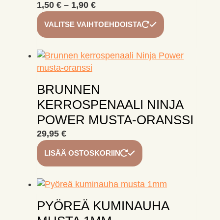
Hintaluokka:
1,50
€
–
1,90
€
1,50 €
Tällä
VALITSE VAIHTOEHDOISTA
-
tuotteella
1,90 €
on
useampi
muunnelma.
Voit
BRUNNEN
tehdä
KERROSPENAALI NINJA
valinnat
tuotteen
POWER MUSTA-ORANSSI
sivulla.
29,95
€
LISÄÄ OSTOSKORIIN
PYÖREÄ KUMINAUHA