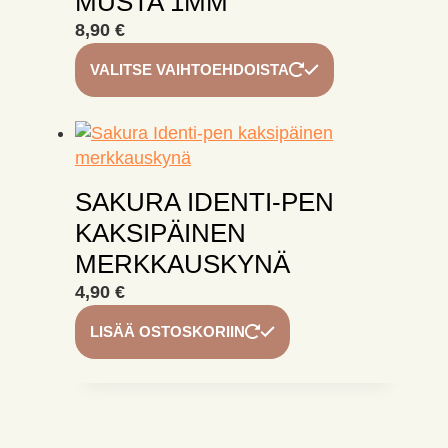
MUSTA 1MM
8,90
€
Tällä
VALITSE VAIHTOEHDOISTA
tuotteella
on
useampi
muunnelma.
Voit
SAKURA IDENTI-PEN
tehdä
KAKSIPÄINEN
valinnat
tuotteen
MERKKAUSKYNÄ
sivulla.
4,90
€
LISÄÄ OSTOSKORIIN