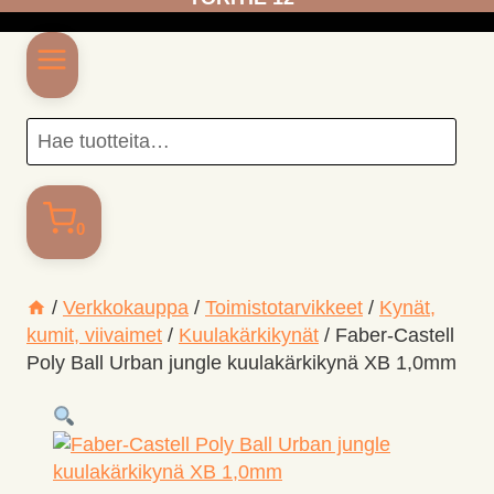
Hae
SEARC
tuotteita…
0
/
Verkkokauppa
/
Toimisto­tarvikkeet
/
Kynät,
kumit, viivaimet
/
Kuulakärkikynät
/
Faber-Castell
Poly Ball Urban jungle kuulakärkikynä XB 1,0mm