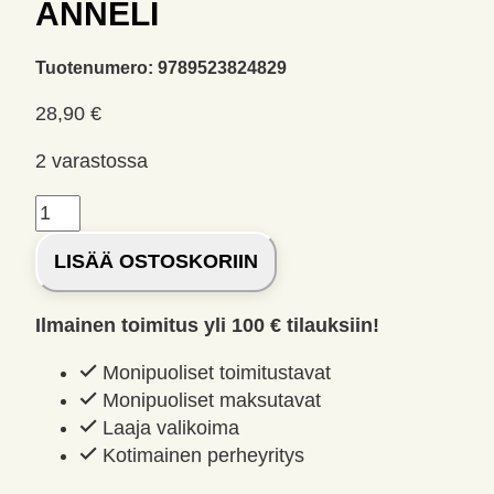
ANNELI
Tuotenumero:
9789523824829
28,90
€
2 varastossa
Haihtuneet,
Kanto,
LISÄÄ OSTOSKORIIN
Anneli
määrä
Ilmainen toimitus yli 100 € tilauksiin!
Monipuoliset toimitustavat
Monipuoliset maksutavat
Laaja valikoima
Kotimainen perheyritys