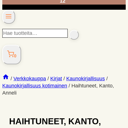
12
Hae
SEARCH
tuotteita…
0
/
Verkkokauppa
/
Kirjat
/
Kaunokirjallisuus
/
Kaunokirjallisuus kotimainen
/
Haihtuneet, Kanto,
Anneli
HAIHTUNEET, KANTO,