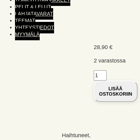
PELIT & LELUT
LAHJATAVARAT
TEEMAT
YHTEYSTIEDOT
MYYMÄLÄ
28,90
€
2 varastossa
Haihtuneet,
Kanto,
LISÄÄ
Anneli
OSTOSKORIIN
määrä
Haihtuneet,