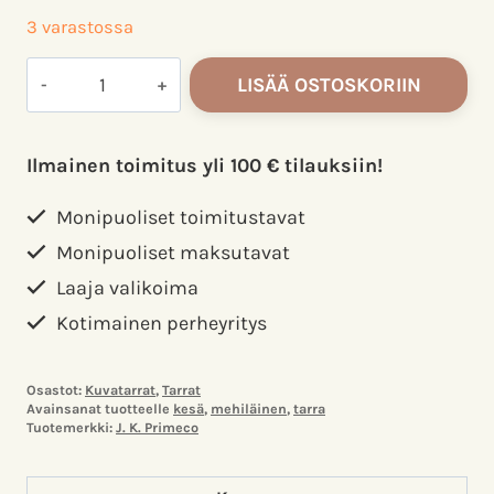
3 varastossa
JK
LISÄÄ OSTOSKORIIN
Primeco
kesätarrat
määrä
Ilmainen toimitus yli 100 € tilauksiin!
Monipuoliset toimitustavat
Monipuoliset maksutavat
Laaja valikoima
Kotimainen perheyritys
Osastot:
Kuvatarrat
,
Tarrat
Avainsanat tuotteelle
kesä
,
mehiläinen
,
tarra
Tuotemerkki:
J. K. Primeco