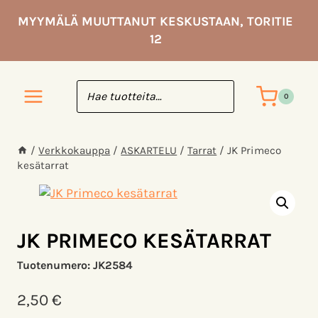
Siirry
MYYMÄLÄ MUUTTANUT KESKUSTAAN, TORITIE
sisältöön
12
0
/
Verkkokauppa
/
ASKARTELU
/
Tarrat
/
JK Primeco
kesätarrat
JK PRIMECO KESÄTARRAT
Tuotenumero:
JK2584
2,50
€